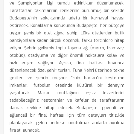
ve Şampiyonlar Ligi temalı etkinlikler düzenlenecek.
Taraftarlar, takımlarının renklerine bürünmüş bir şekilde
Budapeşte'nin sokaklarında adeta bir karnaval havası
estirecek. Konaklama konusunda Budapeşte, her bütçeye
uygun geniş bir otel ağına sahip. Lüks otellerden butik
pansiyonlara kadar birçok seçenek, farklı tercihlere hitap
ediyor. Şehrin gelişmiş toplu taşıma ağı (metro, tramvay,
otobüs), stadyuma ve diğer önemli noktalara kolay ve
hızlı erişim sağlıyor. Ayrıca, final haftası boyunca
düzenlenecek özel şehir turları, Tuna Nehri üzerinde tekne
gezileri ve şehrin meşhur "ruin barları"nı keşfetme
imkanları, futbolun ötesinde kültürel bir deneyim
yaşatacak. Macar mutfağının eşsiz lezzetlerini
tadabileceğiniz restoranlar ve kafeler de taraftarların
damak zevkine hitap edecek. Budapeşte, güvenli ve
eğlenceli bir final haftası için tüm detayları titizlikle
planlayarak, gelen herkese unutulmaz anılarla ayrılma
fırsatı sunacak.