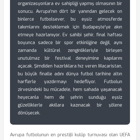
organizasyonlara ev sahipliği yapmış olmasının bir
sonucu. Avrupa'nın dört bir yanından gelecek on
binlerce futbolsever, bu eşsiz atmosferde
takımlarını desteklemek için Budapeşte'ye akın
etmeye hazırlanıyor. Ev sahibi şehir, final haftası
boyunca sadece bir spor etkinliğine değil, aynı
zamanda kültürel zenginlikleriyle birleşen
unutulmaz bir festival deneyimine kapılarını
açacak. Şimdiden hazırlıklara hız veren Macaristan,
bu büyük finalle adını dünya futbol tarihine altın
harflerle yazdırmayı hedefliyor. Futbolun
zirvesindeki bu mücadele, hem sahada yaşanacak
heyecanla hem de şehrin sunduğu eşsiz
güzelliklerle akıllara kazınacak bir şölene
dönüşecek.
Avrupa futbolunun en prestijli kulüp turnuvası olan UEFA