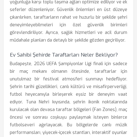
yoğunluğa karşı toplu taşıma ağları optimize ediliyor ve ek
seferler düzenleniyor. Güvenlik önlemleri en üst düzeye
çıkarılırken, taraftarların rahat ve huzurlu bir şekilde şehri
deneyimleyebilmeleri için özel güvenlik birimleri
görevlendiriliyor. Ayrıca, sağlık hizmetleri ve acil durum
müdahale planları da detaylı bir şekilde gözden geçiriliyor.
Ev Sahibi Şehirde Taraftarları Neler Bekliyor?
Budapeşte, 2026 UEFA Şampiyonlar Ligi finali için sadece
bir maç mekanı olmanın ötesinde, taraftarlar için
unutulmaz bir festival atmosferi sunmayı hedefliyor.
Şehrin tarihi güzellikleri, canlı kültürü ve misafirperverliği,
futbol heyecanıyla birleşerek eşsiz bir deneyim vaat
ediyor. Tuna Nehri kıyısında, şehrin ikonik noktalarında
kurulacak olan devasa taraftar bölgeleri (Fan Zones), maç
öncesi ve sonrası coşkuyu paylaşmak isteyen binlerce
futbolseveri ağırlayacak. Bu bölgelerde canlı müzik
performansları, yiyecek-içecek stantları, interaktif oyunlar