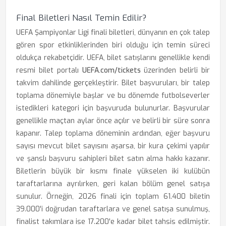
Final Biletleri Nasıl Temin Edilir?
UEFA Şampiyonlar Ligi finali biletleri, dünyanın en çok talep
gören spor etkinliklerinden biri olduğu için temin süreci
oldukça rekabetçidir. UEFA, bilet satışlarını genellikle kendi
resmi bilet portalı
UEFA.com/tickets
üzerinden belirli bir
takvim dahilinde gerçekleştirir. Bilet başvuruları, bir talep
toplama dönemiyle başlar ve bu dönemde futbolseverler
istedikleri kategori için başvuruda bulunurlar. Başvurular
genellikle maçtan aylar önce açılır ve belirli bir süre sonra
kapanır. Talep toplama döneminin ardından, eğer başvuru
sayısı mevcut bilet sayısını aşarsa, bir kura çekimi yapılır
ve şanslı başvuru sahipleri bilet satın alma hakkı kazanır.
Biletlerin büyük bir kısmı finale yükselen iki kulübün
taraftarlarına ayrılırken, geri kalan bölüm genel satışa
sunulur. Örneğin, 2026 finali için toplam 61.400 biletin
39.000'i doğrudan taraftarlara ve genel satışa sunulmuş,
finalist takımlara ise 17.200'e kadar bilet tahsis edilmiştir.