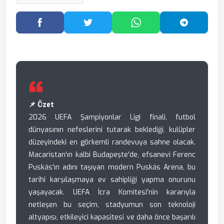
Facebook'ta Paylaş
Twitter'da Paylaş
WhatsApp'ta Paylaş
Telegram
📌 Özet
2026 UEFA Şampiyonlar Ligi finali, futbol
dünyasının nefeslerini tutarak beklediği, kulüpler
düzeyindeki en görkemli randevuya sahne olacak.
Macaristan'ın kalbi Budapeşte'de, efsanevi Ferenc
Puskás'ın adını taşıyan modern Puskás Arena, bu
tarihi karşılaşmaya ev sahipliği yapma onurunu
yaşayacak. UEFA İcra Komitesi'nin kararıyla
netleşen bu seçim, stadyumun son teknoloji
altyapısı, etkileyici kapasitesi ve daha önce başarılı