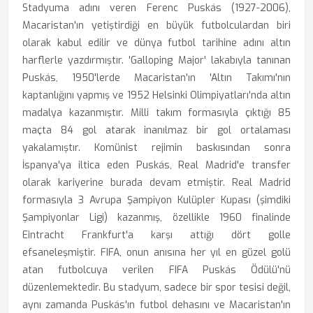
Stadyuma adını veren Ferenc Puskás (1927-2006),
Macaristan'ın yetiştirdiği en büyük futbolculardan biri
olarak kabul edilir ve dünya futbol tarihine adını altın
harflerle yazdırmıştır. 'Galloping Major' lakabıyla tanınan
Puskás, 1950'lerde Macaristan'ın 'Altın Takımı'nın
kaptanlığını yapmış ve 1952 Helsinki Olimpiyatları'nda altın
madalya kazanmıştır. Milli takım formasıyla çıktığı 85
maçta 84 gol atarak inanılmaz bir gol ortalaması
yakalamıştır. Komünist rejimin baskısından sonra
İspanya'ya iltica eden Puskás, Real Madrid'e transfer
olarak kariyerine burada devam etmiştir. Real Madrid
formasıyla 3 Avrupa Şampiyon Kulüpler Kupası (şimdiki
Şampiyonlar Ligi) kazanmış, özellikle 1960 finalinde
Eintracht Frankfurt'a karşı attığı dört golle
efsaneleşmiştir. FIFA, onun anısına her yıl en güzel golü
atan futbolcuya verilen FIFA Puskás Ödülü'nü
düzenlemektedir. Bu stadyum, sadece bir spor tesisi değil,
aynı zamanda Puskás'ın futbol dehasını ve Macaristan'ın