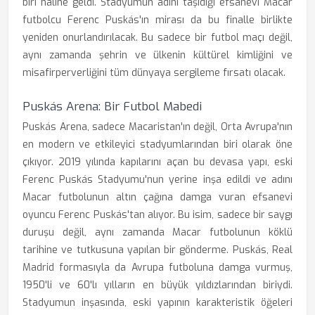
biri haline geldi. Stadyumun adını taşıdığı efsanevi Macar
futbolcu Ferenc Puskás'ın mirası da bu finalle birlikte
yeniden onurlandırılacak. Bu sadece bir futbol maçı değil,
aynı zamanda şehrin ve ülkenin kültürel kimliğini ve
misafirperverliğini tüm dünyaya sergileme fırsatı olacak.
Puskás Arena: Bir Futbol Mabedi
Puskás Arena, sadece Macaristan'ın değil, Orta Avrupa'nın
en modern ve etkileyici stadyumlarından biri olarak öne
çıkıyor. 2019 yılında kapılarını açan bu devasa yapı, eski
Ferenc Puskás Stadyumu'nun yerine inşa edildi ve adını
Macar futbolunun altın çağına damga vuran efsanevi
oyuncu Ferenc Puskás'tan alıyor. Bu isim, sadece bir saygı
duruşu değil, aynı zamanda Macar futbolunun köklü
tarihine ve tutkusuna yapılan bir gönderme. Puskás, Real
Madrid formasıyla da Avrupa futboluna damga vurmuş,
1950'li ve 60'lı yılların en büyük yıldızlarından biriydi.
Stadyumun inşasında, eski yapının karakteristik öğeleri