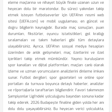
eleme maçlarına ve nihayet büyük finale uzanan uzun ve
heyecan dolu bir maratondur. Bu süreci yakından takip
etmek isteyen futbolseverler için UEFA'nın resmi web
sitesi (UEFA.com) ve mobil uygulaması, en güncel ve
doğru bilgilerin kaynağıdır. Burada maç sonuçları, puan
durumları, fikstürler, oyuncu istatistikleri, gol krallığı
sıralamaları ve takım haberleri gibi tüm detaylara
ulaşabilirsiniz. Ayrıca, UEFA'nın sosyal medya hesapları
üzerinden de anlık gelişmeleri, maç özetlerini ve özel
içerikleri takip etmek mümkündür. Yayıncı kuruluşların
spor kanalları ve dijital platformları, maçları canlı olarak
izleme ve uzman yorumcuların analizlerini dinleme imkanı
sunar. Futbol dergileri, spor gazeteleri ve online spor
portalları da turnuva boyunca detaylı haberler, analizler
ve röportajlarla taraftarları bilgilendirir. Favori takımınızın
Şampiyonlar Ligi'ndeki yolculuğunu başından sonuna kadar
takip ederek, 2026 Budapeşte finaline giden yolda her anı
dolu dolu yaşayabilirsiniz. Bu heyecan verici yolculukta,