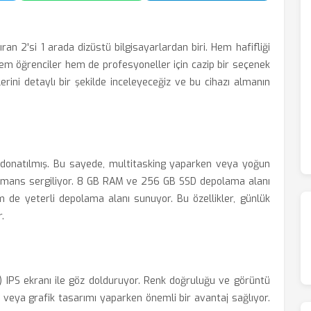
ıran 2'si 1 arada dizüstü bilgisayarlardan biri. Hem hafifliği
em öğrenciler hem de profesyoneller için cazip bir seçenek
erini detaylı bir şekilde inceleyeceğiz ve bu cihazı almanın
ile donatılmış. Bu sayede, multitasking yaparken veya yoğun
rformans sergiliyor. 8 GB RAM ve 256 GB SSD depolama alanı
 hem de yeterli depolama alanı sunuyor. Bu özellikler, günlük
.
0) IPS ekranı ile göz dolduruyor. Renk doğruluğu ve görüntü
en veya grafik tasarımı yaparken önemli bir avantaj sağlıyor.