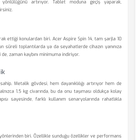
k yönlülüğünü artırıyor. Tablet moduna geçiş yaparak,
rsiniz.
k ettiği konulardan biri. Acer Aspire Spin 14, tam şarjla 10
un süreli toplantılarda ya da seyahatlerde cihazın yanınıza
iği de, zaman kaybını minimuma indiriyor.
ik
sahip. Metalik gövdesi, hem dayanıklılığı artırıyor hem de
yalnızca 1.5 kg civarında, bu da onu taşıması oldukça kolay
ısı sayesinde, farklı kullanım senaryolarında rahatlıkla
 yönlerinden biri. Özellikle sunduğu özellikler ve performans