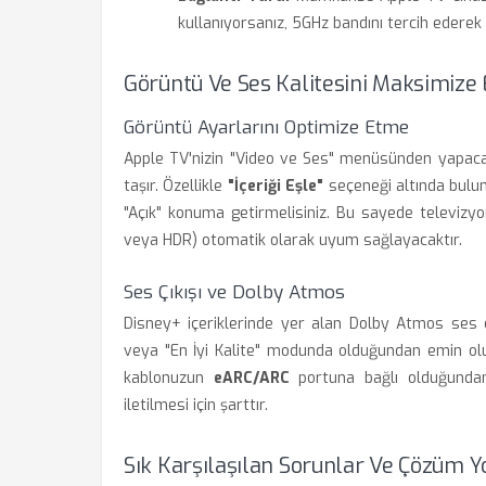
kullanıyorsanız, 5GHz bandını tercih ederek s
Görüntü Ve Ses Kalitesini Maksimize
Görüntü Ayarlarını Optimize Etme
Apple TV'nizin "Video ve Ses" menüsünden yapacağ
taşır. Özellikle
"İçeriği Eşle"
seçeneği altında buluna
"Açık" konuma getirmelisiniz. Bu sayede televizyon
veya HDR) otomatik olarak uyum sağlayacaktır.
Ses Çıkışı ve Dolby Atmos
Disney+ içeriklerinde yer alan Dolby Atmos ses d
veya "En İyi Kalite" modunda olduğundan emin olu
kablonuzun
eARC/ARC
portuna bağlı olduğundan 
iletilmesi için şarttır.
Sık Karşılaşılan Sorunlar Ve Çözüm Yo