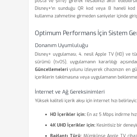
posta ve şifre) girerek hesabınızı aktif edebilir
Disney+'ın sunduğu QR kod veya 8 haneli kod 
kullanma zahmetine girmeden saniyeler içinde giriş 
Optimum Performans İçin Sistem Ger
Donanım Uyumluluğu
Disney+ uygulaması, 4. nesil Apple TV (HD) ve tü
sürümü (tvOS), uygulamanın kararlılığı açısın
Güncellemeleri
yolunu izleyerek cihazınızın en g
içeriklerin takılmasına veya uygulamanın beklenmed
İnternet ve Ağ Gereksinimleri
Yüksek kaliteli içerik akışı için internet hızı belirleyi
HD İçerikler için:
En az 5 Mbps indirme hızı 
4K UHD İçerikler için:
Kesintisiz bir deneyi
Bağlantı Türü:
Mümkünse Apple TV cihazı