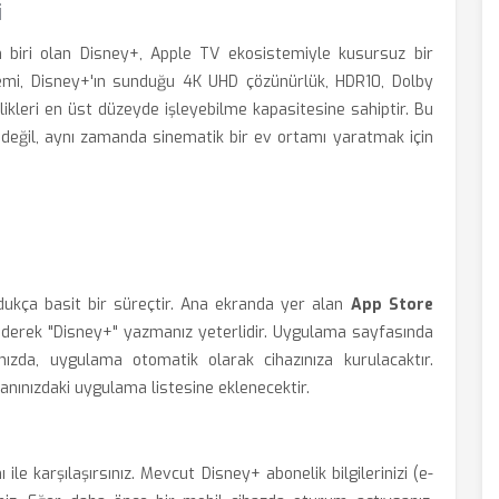
i
dan biri olan Disney+, Apple TV ekosistemiyle kusursuz bir
temi, Disney+'ın sunduğu 4K UHD çözünürlük, HDR10, Dolby
likleri en üst düzeyde işleyebilme kapasitesine sahiptir. Bu
eğil, aynı zamanda sinematik bir ev ortamı yaratmak için
a
ukça basit bir süreçtir. Ana ekranda yer alan
App Store
iderek "Disney+" yazmanız yeterlidir. Uygulama sayfasında
nızda, uygulama otomatik olarak cihazınıza kurulacaktır.
ınızdaki uygulama listesine eklenecektir.
 ile karşılaşırsınız. Mevcut Disney+ abonelik bilgilerinizi (e-