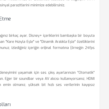
inyal parazitlerini minimize edebilirsiniz.
 Etme
ınız birkaç ayar, Disney+ içeriklerini bambaşka bir boyuta
n "Kare Hızıyla Eşle" ve "Dinamik Aralıkla Eşle" özelliklerini
unuz, izlediğiniz içeriğin orijinal formatına (örneğin 24fps
eneyimini yaşamak için ses çıkış ayarlarınızın "Otomatik"
n. Eğer bir soundbar veya AV alıcısı kullanıyorsanız, HDMI
emin olmanız, yüksek bit hızlı ses verilerinin kayıpsız
lları