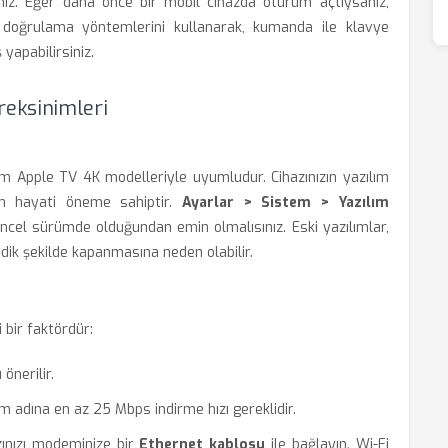
siniz. Eğer daha önce bir mobil cihazda oturum açtıysanız,
doğrulama yöntemlerini kullanarak, kumanda ile klavye
yapabilirsiniz.
eksinimleri
m Apple TV 4K modelleriyle uyumludur. Cihazınızın yazılım
dan hayati öneme sahiptir.
Ayarlar > Sistem > Yazılım
üncel sürümde olduğundan emin olmalısınız. Eski yazılımlar,
ik şekilde kapanmasına neden olabilir.
ci bir faktördür:
önerilir.
m adına en az 25 Mbps indirme hızı gereklidir.
nızı modeminize bir
Ethernet kablosu
ile bağlayın. Wi-Fi