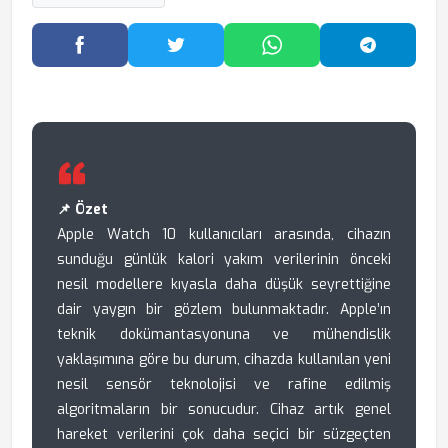
Facebook'ta Paylaş
Twitter'da Paylaş
WhatsApp'ta Paylaş
Telegram
📌 Özet
Apple Watch 10 kullanıcıları arasında, cihazın
sunduğu günlük kalori yakım verilerinin önceki
nesil modellere kıyasla daha düşük seyrettiğine
dair yaygın bir gözlem bulunmaktadır. Apple’ın
teknik dokümantasyonuna ve mühendislik
yaklaşımına göre bu durum, cihazda kullanılan yeni
nesil sensör teknolojisi ve rafine edilmiş
algoritmaların bir sonucudur. Cihaz artık genel
hareket verilerini çok daha seçici bir süzgeçten