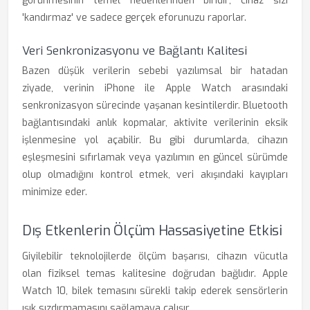
görünmesinin temel nedenlerinden biridir; cihaz sizi
'kandırmaz' ve sadece gerçek eforunuzu raporlar.
Veri Senkronizasyonu ve Bağlantı Kalitesi
Bazen düşük verilerin sebebi yazılımsal bir hatadan
ziyade, verinin iPhone ile Apple Watch arasındaki
senkronizasyon sürecinde yaşanan kesintilerdir. Bluetooth
bağlantısındaki anlık kopmalar, aktivite verilerinin eksik
işlenmesine yol açabilir. Bu gibi durumlarda, cihazın
eşleşmesini sıfırlamak veya yazılımın en güncel sürümde
olup olmadığını kontrol etmek, veri akışındaki kayıpları
minimize eder.
Dış Etkenlerin Ölçüm Hassasiyetine Etkisi
Giyilebilir teknolojilerde ölçüm başarısı, cihazın vücutla
olan fiziksel temas kalitesine doğrudan bağlıdır. Apple
Watch 10, bilek temasını sürekli takip ederek sensörlerin
ışık sızdırmamasını sağlamaya çalışır.