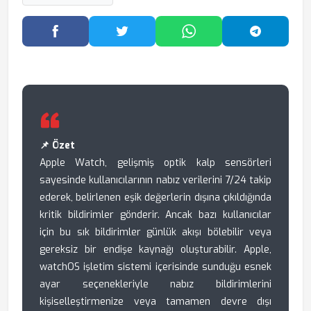
Facebook'ta Paylaş
Twitter'da Paylaş
WhatsApp'ta Paylaş
Telegram
📌 Özet
Apple Watch, gelişmiş optik kalp sensörleri
sayesinde kullanıcılarının nabız verilerini 7/24 takip
ederek, belirlenen eşik değerlerin dışına çıkıldığında
kritik bildirimler gönderir. Ancak bazı kullanıcılar
için bu sık bildirimler günlük akışı bölebilir veya
gereksiz bir endişe kaynağı oluşturabilir. Apple,
watchOS işletim sistemi içerisinde sunduğu esnek
ayar seçenekleriyle nabız bildirimlerini
kişiselleştirmenize veya tamamen devre dışı