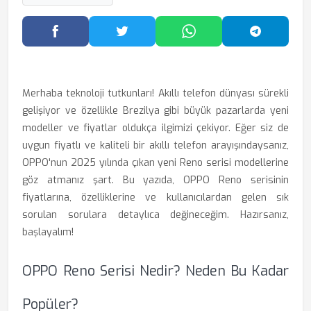
Facebook'ta Paylaş
Twitter'da Paylaş
WhatsApp'ta Paylaş
Telegram
Merhaba teknoloji tutkunları! Akıllı telefon dünyası sürekli
gelişiyor ve özellikle Brezilya gibi büyük pazarlarda yeni
modeller ve fiyatlar oldukça ilgimizi çekiyor. Eğer siz de
uygun fiyatlı ve kaliteli bir akıllı telefon arayışındaysanız,
OPPO'nun 2025 yılında çıkan yeni Reno serisi modellerine
göz atmanız şart. Bu yazıda, OPPO Reno serisinin
fiyatlarına, özelliklerine ve kullanıcılardan gelen sık
sorulan sorulara detaylıca değineceğim. Hazırsanız,
başlayalım!
OPPO Reno Serisi Nedir? Neden Bu Kadar
Popüler?