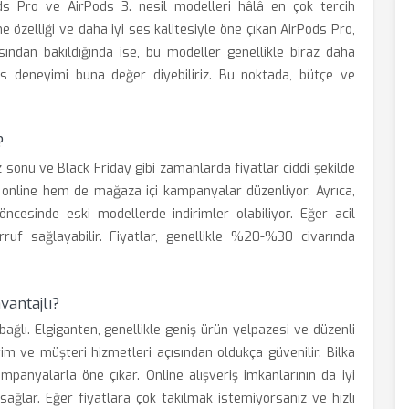
ods Pro ve AirPods 3. nesil modelleri hâlâ en çok tercih
me özelliği ve daha iyi ses kalitesiyle öne çıkan AirPods Pro,
çısından bakıldığında ise, bu modeller genellikle biraz daha
ses deneyimi buna değer diyebiliriz. Bu noktada, bütçe ve
?
z sonu ve Black Friday gibi zamanlarda fiyatlar ciddi şekilde
online hem de mağaza içi kampanyalar düzenliyor. Ayrıca,
öncesinde eski modellerde indirimler olabiliyor. Eğer acil
ruf sağlayabilir. Fiyatlar, genellikle %20-%30 civarında
antajlı?
 bağlı. Elgiganten, genellikle geniş ürün yelpazesi ve düzenli
eyim ve müşteri hizmetleri açısından oldukça güvenilir. Bilka
mpanyalarla öne çıkar. Online alışveriş imkanlarının da iyi
sağlar. Eğer fiyatlara çok takılmak istemiyorsanız ve hızlı