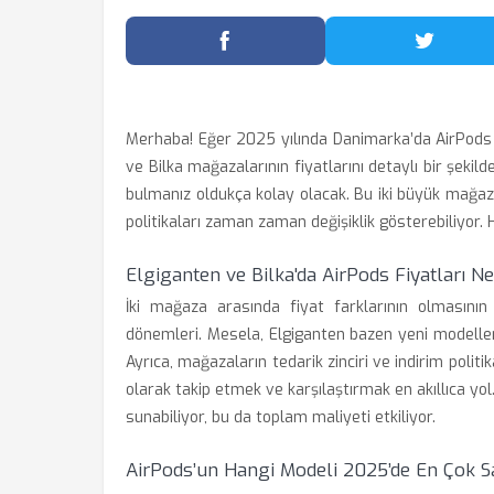
Facebook'ta Paylaş
Twitter
Merhaba! Eğer 2025 yılında Danimarka’da AirPods a
ve Bilka mağazalarının fiyatlarını detaylı bir şekil
bulmanız oldukça kolay olacak. Bu iki büyük mağaza, 
politikaları zaman zaman değişiklik gösterebiliyor. 
Elgiganten ve Bilka'da AirPods Fiyatları Ne
İki mağaza arasında fiyat farklarının olmasını
dönemleri. Mesela, Elgiganten bazen yeni modellerd
Ayrıca, mağazaların tedarik zinciri ve indirim politik
olarak takip etmek ve karşılaştırmak en akıllıca y
sunabiliyor, bu da toplam maliyeti etkiliyor.
AirPods’un Hangi Modeli 2025’de En Çok Sa