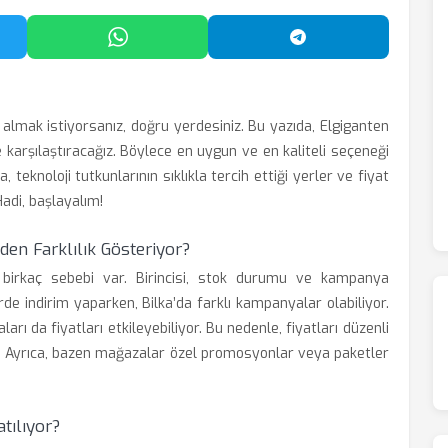
'da Paylaş
WhatsApp'ta Paylaş
Telegram'da Payl
lmak istiyorsanız, doğru yerdesiniz. Bu yazıda, Elgiganten
de karşılaştıracağız. Böylece en uygun ve en kaliteli seçeneği
teknoloji tutkunlarının sıklıkla tercih ettiği yerler ve fiyat
Hadi, başlayalım!
den Farklılık Gösteriyor?
n birkaç sebebi var. Birincisi, stok durumu ve kampanya
e indirim yaparken, Bilka’da farklı kampanyalar olabiliyor.
aları da fiyatları etkileyebiliyor. Bu nedenle, fiyatları düzenli
ol. Ayrıca, bazen mağazalar özel promosyonlar veya paketler
tılıyor?