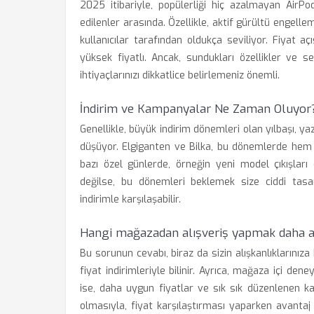
2025 itibariyle, popülerliği hiç azalmayan AirP
edilenler arasında. Özellikle, aktif gürültü engelle
kullanıcılar tarafından oldukça seviliyor. Fiyat a
yüksek fiyatlı. Ancak, sundukları özellikler ve 
ihtiyaçlarınızı dikkatlice belirlemeniz önemli.
İndirim ve Kampanyalar Ne Zaman Oluyor
Genellikle, büyük indirim dönemleri olan yılbaşı, ya
düşüyor. Elgiganten ve Bilka, bu dönemlerde hem 
bazı özel günlerde, örneğin yeni model çıkışları 
değilse, bu dönemleri beklemek size ciddi tasar
indirimle karşılaşabilir.
Hangi mağazadan alışveriş yapmak daha av
Bu sorunun cevabı, biraz da sizin alışkanlıklarınıza
fiyat indirimleriyle bilinir. Ayrıca, mağaza içi den
ise, daha uygun fiyatlar ve sık sık düzenlenen ka
olmasıyla, fiyat karşılaştırması yaparken avantaj 