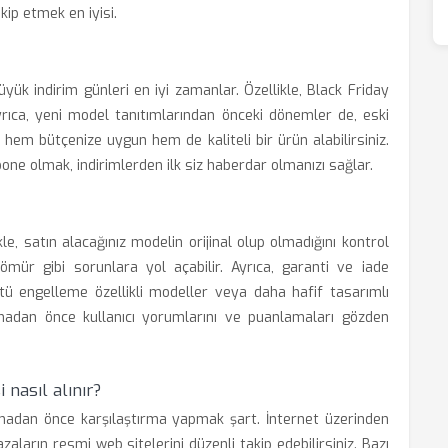
kip etmek en iyisi.
yük indirim günleri en iyi zamanlar. Özellikle, Black Friday
yrıca, yeni model tanıtımlarından önceki dönemler de, eski
, hem bütçenize uygun hem de kaliteli bir ürün alabilirsiniz.
one olmak, indirimlerden ilk siz haberdar olmanızı sağlar.
e, satın alacağınız modelin orijinal olup olmadığını kontrol
ömür gibi sorunlara yol açabilir. Ayrıca, garanti ve iade
rültü engelleme özellikli modeller veya daha hafif tasarımlı
almadan önce kullanıcı yorumlarını ve puanlamaları gözden
 nasıl alınır?
apmadan önce karşılaştırma yapmak şart. İnternet üzerinden
zaların resmi web sitelerini düzenli takip edebilirsiniz. Bazı