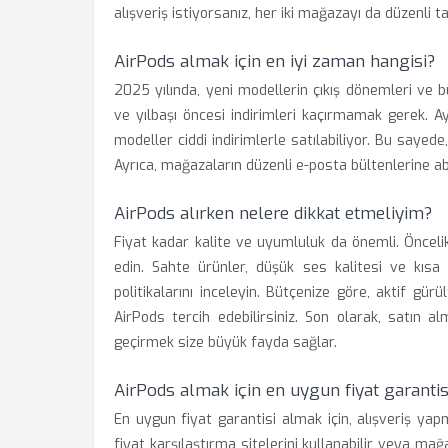
alışveriş istiyorsanız, her iki mağazayı da düzenli ta
AirPods almak için en iyi zaman hangisi?
2025 yılında, yeni modellerin çıkış dönemleri ve bü
ve yılbaşı öncesi indirimleri kaçırmamak gerek. A
modeller ciddi indirimlerle satılabiliyor. Bu sayede
Ayrıca, mağazaların düzenli e-posta bültenlerine ab
AirPods alırken nelere dikkat etmeliyim?
Fiyat kadar kalite ve uyumluluk da önemli. Öncelikl
edin. Sahte ürünler, düşük ses kalitesi ve kısa 
politikalarını inceleyin. Bütçenize göre, aktif gü
AirPods tercih edebilirsiniz. Son olarak, satın 
geçirmek size büyük fayda sağlar.
AirPods almak için en uygun fiyat garantisi
En uygun fiyat garantisi almak için, alışveriş y
fiyat karşılaştırma sitelerini kullanabilir veya mağa