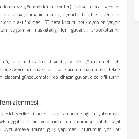
odemin ve yönlendiricinin (router) fiziksel olarak yeniden
izlenmesi, uygulamanın sunucuya yeni bir IP adresi üzerinden
slerinin aktif olması, 83 hata kodunu tetikleyen en yaygın
an bağlantıyı maskelediği için güvenlik protokollerinin
mü, sunucu tarafındaki yeni güvenlik güncellemeleriyle
a mağazaları üzerinden en son sürümü indirmeleri, teknik
im sistemi güncellemeleri de cihazın güvenlik sertifikalarını
 Temizlenmesi
 geçici veriler (cache), uygulamanın sağlıklı çalışmasını
y+ uygulamasının verilerinin temizlenmesi, hatalı kayıt
sı uygulamaya tekrar giriş yapılması, oturumun yeni bir