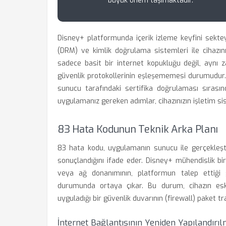
büyük önem taşımaktadır.
Disney+ platformunda içerik izleme keyfini sekt
(DRM) ve kimlik doğrulama sistemleri ile cihazını
sadece basit bir internet kopukluğu değil, aynı 
güvenlik protokollerinin eşleşememesi durumudur.
sunucu tarafındaki sertifika doğrulaması sırası
uygulamanız gereken adımlar, cihazınızın işletim sis
83 Hata Kodunun Teknik Arka Planı
83 hata kodu, uygulamanın sunucu ile gerçekleşt
sonuçlandığını ifade eder. Disney+ mühendislik biri
veya ağ donanımının, platformun talep ettiği
durumunda ortaya çıkar. Bu durum, cihazın esk
uyguladığı bir güvenlik duvarının (firewall) paket traf
İnternet Bağlantısının Yeniden Yapılandırıl