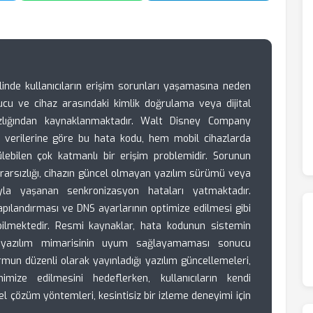
nde kullanıcıların erişim sorunları yaşamasına neden
ucu ve cihaz arasındaki kimlik doğrulama veya dijital
zlığından kaynaklanmaktadır. Walt Disney Company
 verilerine göre bu hata kodu, hem mobil cihazlarda
ülebilen çok katmanlı bir erişim problemidir. Sorunun
ararsızlığı, cihazın güncel olmayan yazılım sürümü veya
rıyla yaşanan senkronizasyon hataları yatmaktadır.
 yapılandırması ve DNS ayarlarının optimize edilmesi gibi
bilmektedir. Resmi kaynaklar, hata kodunun sistemin
ın yazılım mimarisinin uyum sağlayamaması sonucu
ormun düzenli olarak yayınladığı yazılım güncellemeleri,
imize edilmesini hedeflerken, kullanıcıların kendi
l çözüm yöntemleri, kesintisiz bir izleme deneyimi için