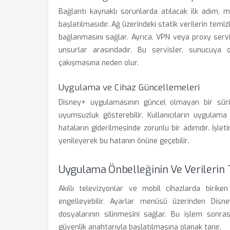
Bağlantı kaynaklı sorunlarda atılacak ilk adım, m
başlatılmasıdır. Ağ üzerindeki statik verilerin tem
bağlanmasını sağlar. Ayrıca, VPN veya proxy servi
unsurlar arasındadır. Bu servisler, sunucuya ol
çakışmasına neden olur.
Uygulama ve Cihaz Güncellemeleri
Disney+ uygulamasının güncel olmayan bir sürü
uyumsuzluk gösterebilir. Kullanıcıların uygulam
hataların giderilmesinde zorunlu bir adımdır. İşlet
yenileyerek bu hatanın önüne geçebilir.
Uygulama Önbelleğinin Ve Verilerin
Akıllı televizyonlar ve mobil cihazlarda biriken
engelleyebilir. Ayarlar menüsü üzerinden Disne
dosyalarının silinmesini sağlar. Bu işlem sonra
güvenlik anahtarıyla başlatılmasına olanak tanır.