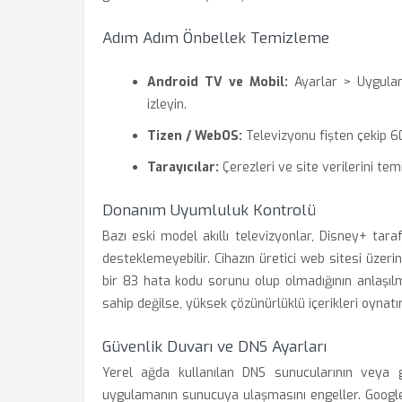
Adım Adım Önbellek Temizleme
Android TV ve Mobil:
Ayarlar > Uygula
izleyin.
Tizen / WebOS:
Televizyonu fişten çekip 60 
Tarayıcılar:
Çerezleri ve site verilerini te
Donanım Uyumluluk Kontrolü
Bazı eski model akıllı televizyonlar, Disney+ tara
desteklemeyebilir. Cihazın üretici web sitesi üzeri
bir 83 hata kodu sorunu olup olmadığının anlaşılm
sahip değilse, yüksek çözünürlüklü içerikleri oynatı
Güvenlik Duvarı ve DNS Ayarları
Yerel ağda kullanılan DNS sunucularının veya güv
uygulamanın sunucuya ulaşmasını engeller. Google D