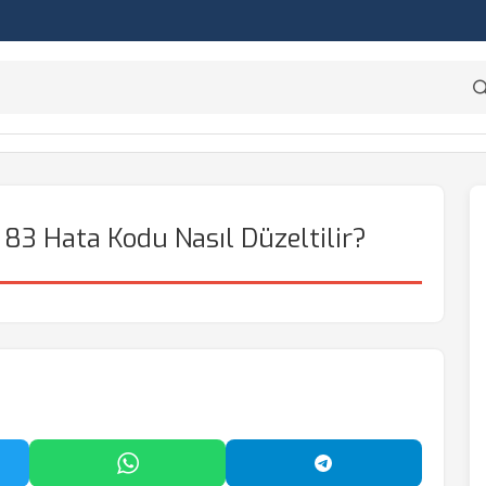
3 Hata Kodu Nasıl Düzeltilir?
'da Paylaş
WhatsApp'ta Paylaş
Telegram'da Payl