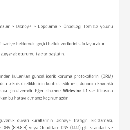
malar > Disney+ > Depolama > Önbelleği Temizle yolunu
saniye beklemek, geçici bellek verilerini sıfırlayacaktır.
mizleyerek oturumu tekrar başlatın.
fından kullanılan güncel içerik koruma protokollerini (DRM)
nden teknik özelliklerinin kontrol edilmesi, donanım kaynaklı
ası için elzemdir. Eğer cihazınız
Widevine L1
sertifikasına
rken bu hatayı almanız kaçınılmazdır.
enlik duvarı kurallarının Disney+ trafiğini kısıtlaması,
NS (8.8.8.8) veya Cloudflare DNS (1.1.1.1) gibi standart ve