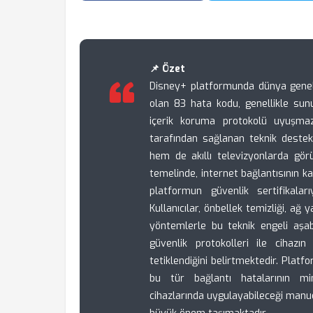
📌 Özet
Disney+ platformunda dünya geneli
olan 83 hata kodu, genellikle sun
içerik koruma protokolü uyuşma
tarafından sağlanan teknik destek
hem de akıllı televizyonlarda gör
temelinde, internet bağlantısının k
platformun güvenlik sertifikala
Kullanıcılar, önbellek temizliği, ağ
yöntemlerle bu teknik engeli aşa
güvenlik protokolleri ile cihaz
tetiklendiğini belirtmektedir. Platf
bu tür bağlantı hatalarının min
cihazlarında uygulayabileceği manue