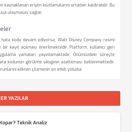
en kaynaklanan erişim kısıtlamalarını ortadan kaldırabilir. Bu
cuya ulaşmasını sağlar.
eler
83 hata kodu devam ediyorsa, Walt Disney Company resmi
e bir kayıt açılması önerilmektedir. Platform, kullanıcı geri
a uygulama yamaları yayınlamaktadır. Önümüzdeki süreçte
hata kodunun görülme sıklığının azaltılması beklenmektedir.
orunlarını kökten çözmenin en etkili yoludur.
ER YAZILAR
Kopar? Teknik Analiz