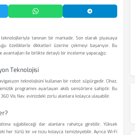
'da Paylaş
WhatsApp'ta Paylaş
Telegram'da Payl
 teknolojileriyle tanınan bir markadır. Son olarak piyasaya
 özelliklerle dikkatleri üzerine çekmeyi başarıyor. Bu
 avantajları ile birlikte detaylı bir inceleme yapacağız.
yon Teknolojisi
avigasyon teknolojisini kullanan bir robot süpürgedir. Cihaz,
emizlik programını ayarlayan akıllı sensörlere sahiptir. Bu
60 Vis Nav, evinizdeki zorlu alanlara kolayca ulaşabilir.
er?
tına sığabileceği dar alanlara rahatça girebilir. Yüksek
i her türlü kir ve tozu kolayca temizleyebilir. Ayrıca Wi-Fi