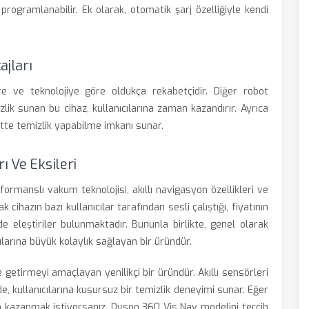
programlanabilir. Ek olarak, otomatik şarj özelliğiyle kendi
ajları
e ve teknolojiye göre oldukça rekabetçidir. Diğer robot
zlik sunan bu cihaz, kullanıcılarına zaman kazandırır. Ayrıca
atte temizlik yapabilme imkanı sunar.
ı Ve Eksileri
ormanslı vakum teknolojisi, akıllı navigasyon özellikleri ve
 cihazın bazı kullanıcılar tarafından sesli çalıştığı, fiyatının
 eleştiriler bulunmaktadır. Bununla birlikte, genel olarak
larına büyük kolaylık sağlayan bir üründür.
 getirmeyi amaçlayan yenilikçi bir üründür. Akıllı sensörleri
, kullanıcılarına kusursuz bir temizlik deneyimi sunar. Eğer
an kazanmak istiyorsanız, Dyson 360 Vis Nav modelini tercih