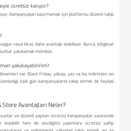
eyle ücretsiz kalıyor?
işiyor. Kampanyaları kaçırmamak için platformu düzenli takip
?
uygun veya biraz daha avantajlı olabiliyor. Ayrıca, bölgesel
fiyatlar yakalamak mümkün.
zaman yakalayabilirim?
nemleri var. Black Friday, yılbaşı, yaz ve kış indirimleri en
düzenlediği özel gün kampanyalarını takip etmek de faydalı
 Store Avantajları Neler?
 oyunlar ve düzenli yapılan ücretsiz kampanyalar sayesinde
r bulabilir hem de sevdiğiniz yapımlara ücretsiz sahip
mpanyalarını ve indirimlerini yakından takip etmek, en iyi