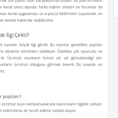
ak için çeşitli fiyat karşılaştırma siteleri ve platformların
 kendi sitesi dışında, farklı indirim siteleri ve forumlar da
ormun kendi uygulaması ve e-posta bildirimleri sayesinde, en
n anında haberdar olabilirsiniz.
k İlgi Çekti?
siz oyunlar büyük ilgi gördü. Bu oyunlar genellikle popüler
rın deneme sürümleri olabiliyor. Özellikle çok oyunculu ve
dı. Ücretsiz oyunların listesi sık sık güncellendiği için,
yunların ücretsiz olduğunu görmek önemli. Bu sayede, en
iz.
r popüler?
 ücretsiz oyun kampanyalarıyla oyuncuların ilgisini çekiyor.
n indirimlerle de tercih edilme sebebi oluyor.