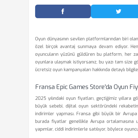
Facebook'ta Paylaş
Twitter
Oyun dünyasının sevilen platformlarından biri olan
özel birçok avantaj sunmaya devam ediyor. He
oyuncuların yüzünü güldüren bu platform, her zama
oyunlara ulaşmak istiyorsanız, bu yazı tam size g
ücretsiz oyun kampanyaları hakkında detaylı bilgile
Fransa Epic Games Store'da Oyun Fiya
2025 yılındaki oyun fiyatları, geçtiğimiz yıllar
büyük sebebi, dijital oyun sektöründeki rekabetin
indirimler yapması. Fransa gibi büyük bir Avrupa
burada fiyatlar genellikle Avrupa ortalamasına u
yapımlar, ciddi indirimlerle satılıyor, böylece oyun