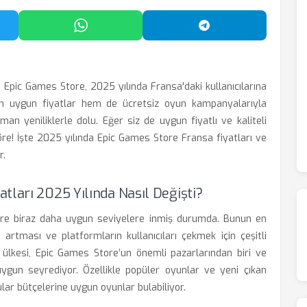
'da Paylaş
WhatsApp'ta Paylaş
Telegram'da Payl
 Epic Games Store, 2025 yılında Fransa'daki kullanıcılarına
m uygun fiyatlar hem de ücretsiz oyun kampanyalarıyla
n yeniliklerle dolu. Eğer siz de uygun fiyatlı ve kaliteli
öre! İşte 2025 yılında Epic Games Store Fransa fiyatları ve
r.
tları 2025 Yılında Nasıl Değişti?
a göre biraz daha uygun seviyelere inmiş durumda. Bunun en
 artması ve platformların kullanıcıları çekmek için çeşitli
 ülkesi, Epic Games Store’un önemli pazarlarından biri ve
ygun seyrediyor. Özellikle popüler oyunlar ve yeni çıkan
cular bütçelerine uygun oyunlar bulabiliyor.