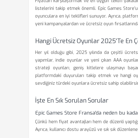
Fiyatları karşılaştırmak ve en uygun teklifi yakalam
listelerini takip etmek önemli. Epic Games Store’un
oyunculara en iyi teklifleri sunuyor. Ayrıca, platf
yeni kampanyalardan ve ücretsiz oyun fırsatlarında
Hangi Ücretsiz Oyunlar 2025'te En Ço
Her yıl olduğu gibi, 2025 yılında da çeşitli ücret
yapımlar, indie oyunlar ve yeni çıkan AAA oyunla
strateji oyunları, geniş kitlelere ulaşmayı başar
platformdaki duyuruları takip etmek ve hangi o
sevdiğiniz türdeki oyunlara ücretsiz sahip olabilirsin
İşte En Sık Sorulan Sorular
Epic Games Store Fransa'da neden bu kada
Çünkü hem fiyat avantajları hem de düzenli yaptığı
Ayrıca, kullanıcı dostu arayüzü ve sık sık düzenlene