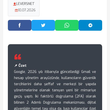
LEVERSNET
10.07.2026
Facebook'ta Paylaş
Twitter'da Paylaş
WhatsApp'ta Paylaş
Telegram
📌 Özet
Google, 2026 yılı itibarıyla güncellediği Gmail ve
hesap yönetim arayüzünde, kullanıcıların güvenlik
tercihlerini daha şeffaf ve merkezi bir yapıda
yönetmelerine olanak tanıyan yeni bir mimariye
geçiş yaptı. İki faktörlü doğrulama (2FA) olarak
bilinen 2 Adımlı Doğrulama mekanizması, dijital
güvenliğin temel taşı olsa da, bazı kullanıcılar özel