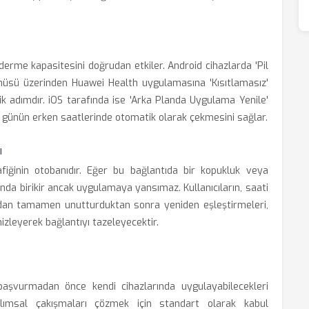
erme kapasitesini doğrudan etkiler. Android cihazlarda 'Pil
nüsü üzerinden Huawei Health uygulamasına 'Kısıtlamasız'
tik adımdır. iOS tarafında ise 'Arka Planda Uygulama Yenile'
ni günün erken saatlerinde otomatik olarak çekmesini sağlar.
ı
rafiğinin otobanıdır. Eğer bu bağlantıda bir kopukluk veya
sında birikir ancak uygulamaya yansımaz. Kullanıcıların, saati
ndan tamamen unutturduktan sonra yeniden eşleştirmeleri,
izleyerek bağlantıyı tazeleyecektir.
e başvurmadan önce kendi cihazlarında uygulayabilecekleri
zılımsal çakışmaları çözmek için standart olarak kabul