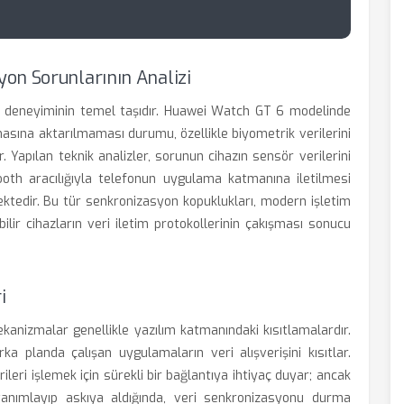
on Sorunlarının Analizi
nıcı deneyiminin temel taşıdır. Huawei Watch GT 6 modelinde
masına aktarılmaması durumu, özellikle biyometrik verilerini
. Yapılan teknik analizler, sorunun cihazın sensör verilerini
oth aracılığıyla telefonun uygulama katmanına iletilmesi
ektedir. Bu tür senkronizasyon kopuklukları, modern işletim
ebilir cihazların veri iletim protokollerinin çakışması sonucu
i
kanizmalar genellikle yazılım katmanındaki kısıtlamalardır.
ka planda çalışan uygulamaların veri alışverişini kısıtlar.
leri işlemek için sürekli bir bağlantıya ihtiyaç duyar; ancak
 tanımlayıp askıya aldığında, veri senkronizasyonu durma