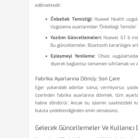
edilmektedir:
Önbellek Temizliği:
Huawei Health uygulama
Uygulama ayarlarından 'Önbelleği Temizle' se
Yazılım Güncellemeleri:
Huawei, GT 6 mode
Bu güncellemeler, Bluetooth kararlılığını art
Eşleşmeyi Yenileme:
Cihazı uygulamadan 
diyerek bağlantıyı tamamen sıfırlamak ve ar
Fabrika Ayarlarına Dönüş: Son Çare
Eğer yukarıdaki adımlar sonuç vermiyorsa, yazıl
üzerinden fabrika ayarlarına dönmek, tüm ayarları
haline döndürür. Ancak bu işlemin saatinizdeki kay
buluta yedeklendiğinden emin olmalısınız.
Gelecek Güncellemeler Ve Kullanıcı