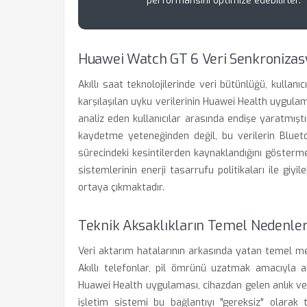
performansını optimize edebilirler.
Huawei Watch GT 6 Veri Senkronizasy
Akıllı saat teknolojilerinde veri bütünlüğü, kulla
karşılaşılan uyku verilerinin Huawei Health uygula
analiz eden kullanıcılar arasında endişe yaratmıştır
kaydetme yeteneğinden değil, bu verilerin Blueto
sürecindeki kesintilerden kaynaklandığını gösterm
sistemlerinin enerji tasarrufu politikaları ile giyil
ortaya çıkmaktadır.
Teknik Aksaklıkların Temel Nedenler
Veri aktarım hatalarının arkasında yatan temel me
Akıllı telefonlar, pil ömrünü uzatmak amacıyla ar
Huawei Health uygulaması, cihazdan gelen anlık veri
işletim sistemi bu bağlantıyı "gereksiz" olarak