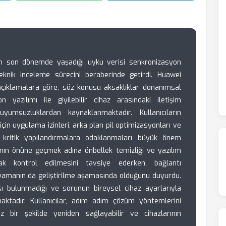
ın son dönemde yaşadığı uyku verisi senkronizasyon
eknik inceleme sürecini beraberinde getirdi. Huawei
açıklamalara göre, söz konusu aksaklıklar donanımsal
on yazılımı ile giyilebilir cihaz arasındaki iletişim
uyumsuzluklardan kaynaklanmaktadır. Kullanıcıların
 için uygulama izinleri, arka plan pil optimizasyonları ve
bi kritik yapılandırmalara odaklanmaları büyük önem
rının önüne geçmek adına önbellek temizliği ve yazılım
rak kontrol edilmesini tavsiye ederken, bağlantı
 yamanın da geliştirilme aşamasında olduğunu duyurdu.
ı bulunmadığı ve sorunun bireysel cihaz ayarlarıyla
maktadır. Kullanıcılar, adım adım çözüm yöntemlerini
z bir şekilde yeniden sağlayabilir ve cihazlarının