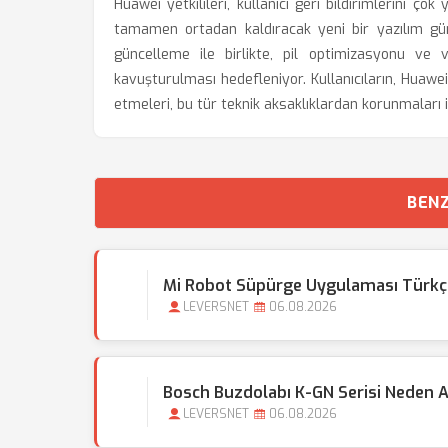
Huawei yetkilileri, kullanıcı geri bildirimlerini ço
tamamen ortadan kaldıracak yeni bir yazılım gün
güncelleme ile birlikte, pil optimizasyonu ve v
kavuşturulması hedefleniyor. Kullanıcıların, Huawe
etmeleri, bu tür teknik aksaklıklardan korunmaları
BENZ
Mi Robot Süpürge Uygulaması Türkçe D
LEVERSNET
06.08.2026
Bosch Buzdolabı K-GN Serisi Neden A
LEVERSNET
06.08.2026