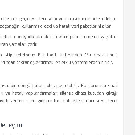
sının geçici verileri, yeni veri akışını manipüle edebilir.
çeneğini kullanmak, eski ve hatalı veri paketlerini siler.
li için periyodik olarak firmware güncellemeleri yayınlar.
ıran yamalar içerir.
silip, telefonun Bluetooth listesinden 'Bu cihazı unut'
dından tekrar eşleştirmek, en etkili yöntemlerden biridir.
ımsal bir döngü hatası oluşmuş olabilir. Bu durumda saat
 ve hatalı yapılandırmaları silerek cihazı kutudan çıktığı
ıtlı verileri sileceğini unutmamalı, işlem öncesi verilerin
 Deneyimi