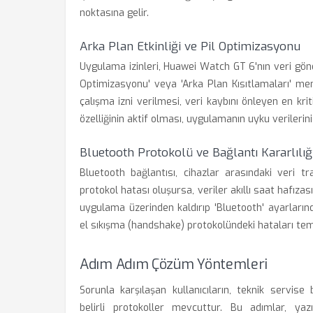
noktasına gelir.
Arka Plan Etkinliği ve Pil Optimizasyonu
Uygulama izinleri, Huawei Watch GT 6'nın veri gönd
Optimizasyonu' veya 'Arka Plan Kısıtlamaları' me
çalışma izni verilmesi, veri kaybını önleyen en kri
özelliğinin aktif olması, uygulamanın uyku verileri
Bluetooth Protokolü ve Bağlantı Kararlılığ
Bluetooth bağlantısı, cihazlar arasındaki veri t
protokol hatası oluşursa, veriler akıllı saat hafıza
uygulama üzerinden kaldırıp 'Bluetooth' ayarları
el sıkışma (handshake) protokolündeki hataları tem
Adım Adım Çözüm Yöntemleri
Sorunla karşılaşan kullanıcıların, teknik servis
belirli protokoller mevcuttur. Bu adımlar, ya