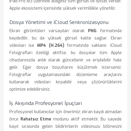
iPad Pro M3 üzerinde aldığınız tüm görsel ve işitsel veriler,
Apple ekosistemi içerisinde yüksek verimlilikle yönetilir.
Dosya Yönetimi ve iCloud Senkronizasyonu
Ekran görüntüleri varsayılan olarak
PNG
formatında
kaydedilir, bu da yüksek görsel kalite sağlar. Ekran
videoları ise
MP4 (H.264)
formatında saklanır. iCloud
Fotoğrafları özelliği aktifse, bu dosyalar tüm Apple
cihazlarınızda anlık olarak güncellenir ve erişilebilir hale
gelir. Eğer dosya boyutlarını küçültmek isterseniz,
Fotoğraflar uygulamasındaki düzenleme araçlarını
kullanarak videoları kırpabilir veya çözünürlüklerini
optimize edebilirsiniz.
İş Akışında Profesyonel İpuçları
Profesyonel kullanıcılar için önerimiz; ekran kaydı almadan
önce
Rahatsız Etme
modunu aktif etmektir. Bu sayede
kayıt sırasında gelen bildirimlerin videonuzu bölmesini