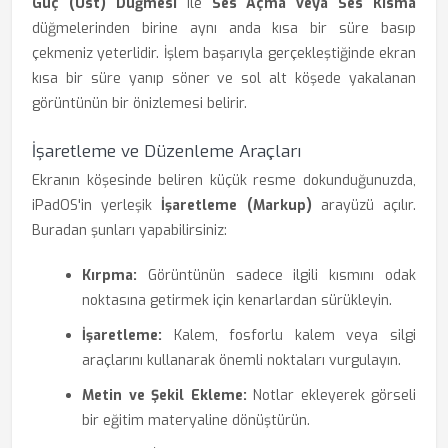
Güç (Üst) Düğmesi
ile
Ses Açma veya Ses Kısma
düğmelerinden birine aynı anda kısa bir süre basıp
çekmeniz yeterlidir. İşlem başarıyla gerçekleştiğinde ekran
kısa bir süre yanıp söner ve sol alt köşede yakalanan
görüntünün bir önizlemesi belirir.
İşaretleme ve Düzenleme Araçları
Ekranın köşesinde beliren küçük resme dokunduğunuzda,
iPadOS'in yerleşik
İşaretleme (Markup)
arayüzü açılır.
Buradan şunları yapabilirsiniz:
Kırpma:
Görüntünün sadece ilgili kısmını odak
noktasına getirmek için kenarlardan sürükleyin.
İşaretleme:
Kalem, fosforlu kalem veya silgi
araçlarını kullanarak önemli noktaları vurgulayın.
Metin ve Şekil Ekleme:
Notlar ekleyerek görseli
bir eğitim materyaline dönüştürün.