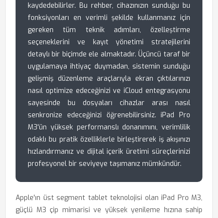
kaydedebilirler. Bu rehber, cihazınızın sunduğu bu
fonksiyonları en verimli şekilde kullanmanız için
gereken tüm teknik adımları, özelleştirme
seçeneklerini ve kayıt yönetimi stratejilerini
detaylı bir biçimde ele almaktadır. Üçüncü taraf bir
uygulamaya ihtiyaç duymadan, sistemin sunduğu
gelişmiş düzenleme araçlarıyla ekran çıktılarınızı
nasıl optimize edeceğinizi ve iCloud entegrasyonu
sayesinde bu dosyaları cihazlar arası nasıl
senkronize edeceğinizi öğrenebilirsiniz. iPad Pro
M3'ün yüksek performanslı donanımını, verimlilik
odaklı bu pratik özelliklerle birleştirerek iş akışınızı
hızlandırmanız ve dijital içerik üretimi süreçlerinizi
profesyonel bir seviyeye taşımanız mümkündür.
Apple'ın üst segment tablet teknolojisi olan iPad Pro M3,
güçlü M3 çip mimarisi ve yüksek yenileme hızına sahip