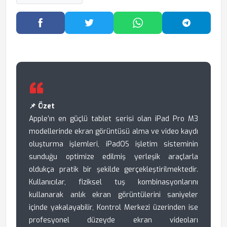
Facebook'ta Paylaş
Twitter'da Paylaş
WhatsApp'ta Paylaş
Telegram
📌 Özet
Apple’ın en güçlü tablet serisi olan iPad Pro M3
modellerinde ekran görüntüsü alma ve video kaydı
oluşturma işlemleri, iPadOS işletim sisteminin
sunduğu optimize edilmiş yerleşik araçlarla
oldukça pratik bir şekilde gerçekleştirilmektedir.
Kullanıcılar, fiziksel tuş kombinasyonlarını
kullanarak anlık ekran görüntülerini saniyeler
içinde yakalayabilir, Kontrol Merkezi üzerinden ise
profesyonel düzeyde ekran videoları