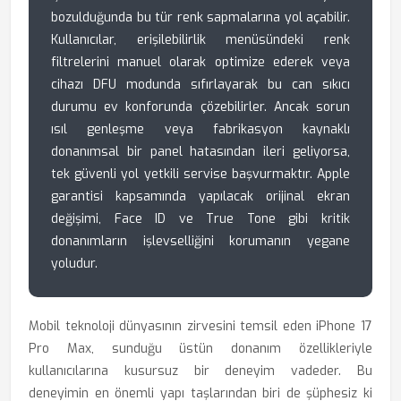
bozulduğunda bu tür renk sapmalarına yol açabilir.
Kullanıcılar, erişilebilirlik menüsündeki renk
filtrelerini manuel olarak optimize ederek veya
cihazı DFU modunda sıfırlayarak bu can sıkıcı
durumu ev konforunda çözebilirler. Ancak sorun
ısıl genleşme veya fabrikasyon kaynaklı
donanımsal bir panel hatasından ileri geliyorsa,
tek güvenli yol yetkili servise başvurmaktır. Apple
garantisi kapsamında yapılacak orijinal ekran
değişimi, Face ID ve True Tone gibi kritik
donanımların işlevselliğini korumanın yegane
yoludur.
Mobil teknoloji dünyasının zirvesini temsil eden iPhone 17
Pro Max, sunduğu üstün donanım özellikleriyle
kullanıcılarına kusursuz bir deneyim vadeder. Bu
deneyimin en önemli yapı taşlarından biri de şüphesiz ki