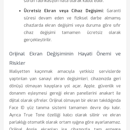
sorun fabrikasyon hata olarak kabul edilir.
Ücretsiz Ekran veya Cihaz Değişimi:
Garanti
süresi devam eden ve fiziksel darbe almamış
cihazlarda ekran değişimi veya duruma göre sıfır
cihaz değişimi tamamen ücretsiz olarak
gerçekleştirilir.
Orijinal Ekran Değişiminin Hayati Önemi ve
Riskler
Maliyetten kaçınmak amacıyla yetkisiz servislerde
yaptırılan yan sanayi ekran değişimleri, cihazınızda geri
dönüşü olmayan kayıplara yol açar. Apple, güvenlik ve
donanım eşleşmesi gereği ekran panellerini anakart ile
dijital olarak şifreler. Orijinal olmayan bir ekran takıldığında
Face ID yüz tanıma sistemi tamamen devre dışı kalır.
Ayrıca True Tone özelliği kalıcı olarak silinir ve ekran
parlaklığı otomatik olarak ortam ışığına göre ayarlanamaz.
Orijinal Apple ekranları ise cihazınızla tam entegre