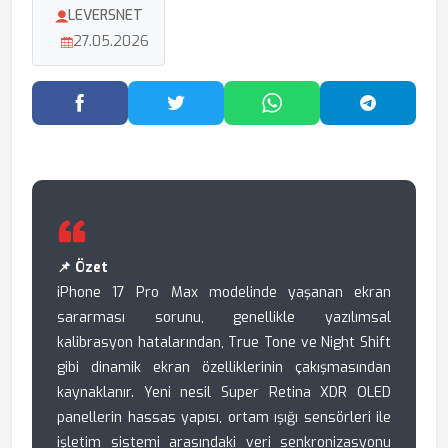
LEVERSNET
27.05.2026
Facebook'ta Paylaş
Twitter'da Paylaş
WhatsApp'ta Paylaş
Telegram
📌 Özet
iPhone 17 Pro Max modelinde yaşanan ekran
sararması sorunu, genellikle yazılımsal
kalibrasyon hatalarından, True Tone ve Night Shift
gibi dinamik ekran özelliklerinin çakışmasından
kaynaklanır. Yeni nesil Super Retina XDR OLED
panellerin hassas yapısı, ortam ışığı sensörleri ile
işletim sistemi arasındaki veri senkronizasyonu