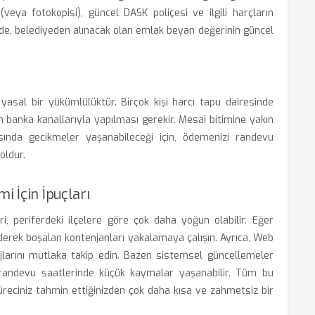
 (veya fotokopisi), güncel DASK poliçesi ve ilgili harçların
inde, belediyeden alınacak olan emlak beyan değerinin güncel
 yasal bir yükümlülüktür. Birçok kişi harcı tapu dairesinde
banka kanallarıyla yapılması gerekir. Mesai bitimine yakın
ında gecikmeler yaşanabileceği için, ödemenizi randevu
oldur.
i İçin İpuçları
ri, periferdeki ilçelere göre çok daha yoğun olabilir. Eğer
 ederek boşalan kontenjanları yakalamaya çalışın. Ayrıca, Web
larını mutlaka takip edin. Bazen sistemsel güncellemeler
 randevu saatlerinde küçük kaymalar yaşanabilir. Tüm bu
reciniz tahmin ettiğinizden çok daha kısa ve zahmetsiz bir