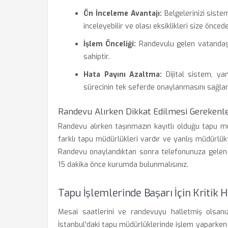
Ön İnceleme Avantajı:
Belgelerinizi sistem
inceleyebilir ve olası eksiklikleri size önceden
İşlem Önceliği:
Randevulu gelen vatandaşl
sahiptir.
Hata Payını Azaltma:
Dijital sistem, ya
sürecinin tek seferde onaylanmasını sağlar
Randevu Alırken Dikkat Edilmesi Gerekenl
Randevu alırken taşınmazın kayıtlı olduğu tapu mü
farklı tapu müdürlükleri vardır ve yanlış müdürlü
Randevu onaylandıktan sonra telefonunuza gelen S
15 dakika önce kurumda bulunmalısınız.
Tapu İşlemlerinde Başarı İçin Kritik H
Mesai saatlerini ve randevuyu halletmiş olsanız 
İstanbul'daki tapu müdürlüklerinde işlem yaparken