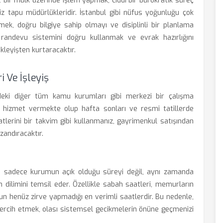
bir mülk üzerinde işlem yapmak, ciddi bir bürokratik süreç
iz tapu müdürlükleridir. İstanbul gibi nüfus yoğunluğu çok
mek, doğru bilgiye sahip olmayı ve disiplinli bir planlama
 randevu sistemini doğru kullanmak ve evrak hazırlığını
kleyişten kurtaracaktır.
i Ve İşleyiş
ndeki diğer tüm kamu kurumları gibi merkezi bir çalışma
n hizmet vermekte olup hafta sonları ve resmi tatillerde
atlerini bir takvim gibi kullanmanız, gayrimenkul satışından
zandıracaktır.
ı, sadece kurumun açık olduğu süreyi değil, aynı zamanda
 dilimini temsil eder. Özellikle sabah saatleri, memurların
un henüz zirve yapmadığı en verimli saatlerdir. Bu nedenle,
tercih etmek, olası sistemsel gecikmelerin önüne geçmenizi