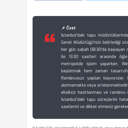
📌 Özet
İstanbul'daki tapu müdürlüklerind
Genel Müdürlüğü'nün belirlediği st
her gün sabah 08:30'da başlayan m
ile 13:30 saatleri arasında öğl
metropolde işlem yaparken, We
başlatmak hem zaman tasarrufu 
Randevusuz yapılan başvurular,
alınmamakta veya ertelenmektedir. İ
eksiksiz hazırlanması ve randevu 
İstanbul'daki tapu süreçlerini ha
saatlerini ve dikkat etmeniz gereken