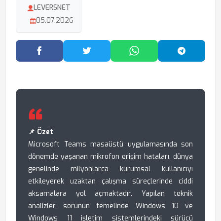
LEVERSNET
05.07.2026
Facebook'ta Paylaş
Twitter'da Paylaş
WhatsApp'ta Paylaş
Telegram
📌 Özet
Microsoft Teams masaüstü uygulamasında son
dönemde yaşanan mikrofon erişim hataları, dünya
genelinde milyonlarca kurumsal kullanıcıyı
etkileyerek uzaktan çalışma süreçlerinde ciddi
aksamalara yol açmaktadır. Yapılan teknik
analizler, sorunun temelinde Windows 10 ve
Windows 11 işletim sistemlerindeki sürücü