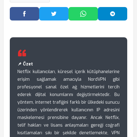
Facebook'ta Paylaş
Twitter'da Paylaş
WhatsApp'ta Paylaş
Telegram
📌 Özet
Netflix kullanıcıları, küresel içerik kütüphanelerine
erişim sağlamak amacıyla NordVPN gibi
profesyonel sanal özel ağ hizmetlerini tercih
ederek dijital konumlarını değiştirmektedir. Bu
yöntem, internet trafiğini farklı bir ülkedeki sunucu
üzerinden yönlendirerek kullanıcının IP adresini
maskelemesi prensibine dayanır. Ancak Netflix,
telif hakları ve lisans anlaşmaları gereği coğrafi
kısıtlamaları sıkı bir şekilde denetlemekte, VPN