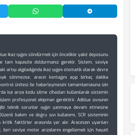
'da Paylaş
WhatsApp'ta Paylaş
Telegram'da Payl
 ikaz ışığını söndürmek için öncelikle yakıt deposunu
 ile tam kapasite doldurmanız gerekir. Sistem, seviye
aki artışı algıladığında ikaz ışığını otomatik olarak devre
 ışık sönmezse, aracın kontağını açıp birkaç dakika
kontrol ünitesi ile haberleşmesini tamamlamasına izin
a ise arıza kodu silme cihazları kullanılarak sistemin
işlem profesyonel ekipman gerektirir. Adblue sıvısının
gibi teknik sorunlar ışığın yanmaya devam etmesine
Düzenli bakım ve doğru sıvı kullanımı, SCR sisteminin
itik faktörler arasında yer alır. Aracınızın uyarıları
leri seviye motor arızalarını engellemek için hayati