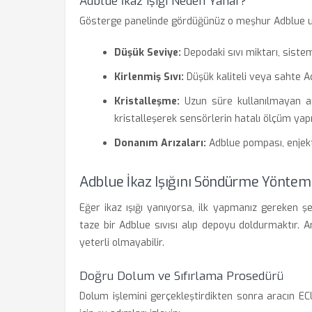
Adblue İkaz Işığı Neden Yanar?
Gösterge panelinde gördüğünüz o meşhur Adblue uyarı
Düşük Seviye:
Depodaki sıvı miktarı, sistem
Kirlenmiş Sıvı:
Düşük kaliteli veya sahte A
Kristalleşme:
Uzun süre kullanılmayan ar
kristalleşerek sensörlerin hatalı ölçüm yap
Donanım Arızaları:
Adblue pompası, enjekt
Adblue İkaz Işığını Söndürme Yöntem
Eğer ikaz ışığı yanıyorsa, ilk yapmanız gereken ş
taze bir Adblue sıvısı alıp depoyu doldurmaktır.
yeterli olmayabilir.
Doğru Dolum ve Sıfırlama Prosedürü
Dolum işlemini gerçekleştirdikten sonra aracın EC