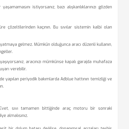
ar yaşamamasını istiyorsanız, bazı alışkanlıklarınızı gözden
e çözeltilerinden kaçının. Bu sıvılar sistemin kalbi olan
 yatmaya gelmez. Mümkün olduğunca aracı düzenli kullanın,
geller.
 yaşıyorsanız, aracınızı mümkünse kapalı garajda muhafaza
arı verebilir.
de yapılan periyodik bakımlarda Adblue hattının temizliği ve
un.
vet, sıvı tamamen bittiğinde araç motoru bir sonraki
iye almalısınız.
sit bir dolum hatası değilse, donanımsal arızaları teşhis