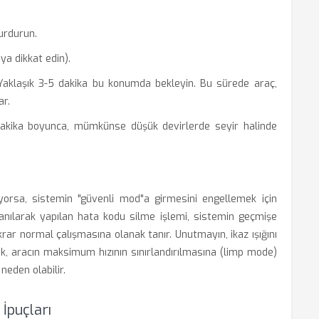
urdurun.
a dikkat edin).
 Yaklaşık 3-5 dakika bu konumda bekleyin. Bu sürede araç,
ar.
5 dakika boyunca, mümkünse düşük devirlerde seyir halinde
rsa, sistemin "güvenli mod"a girmesini engellemek için
lanılarak yapılan hata kodu silme işlemi, sistemin geçmişe
rar normal çalışmasına olanak tanır. Unutmayın, ikaz ışığını
 aracın maksimum hızının sınırlandırılmasına (limp mode)
eden olabilir.
İpuçları