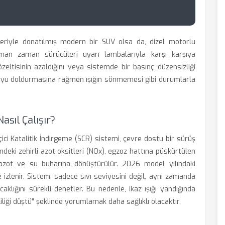
eriyle donatılmış modern bir SUV olsa da, dizel motorlu
man zaman sürücüleri uyarı lambalarıyla karşı karşıya
çözeltisinin azaldığını veya sistemde bir basınç düzensizliği
depoyu doldurmasına rağmen ışığın sönmemesi gibi durumlarla
sıl Çalışır?
ci Katalitik İndirgeme (SCR) sistemi, çevre dostu bir sürüş
ndeki zehirli azot oksitleri (NOx), egzoz hattına püskürtülen
 azot ve su buharına dönüştürülür. 2026 model yılındaki
izlenir. Sistem, sadece sıvı seviyesini değil, aynı zamanda
ıcaklığını sürekli denetler. Bu nedenle, ikaz ışığı yandığında
liliği düştü" şeklinde yorumlamak daha sağlıklı olacaktır.