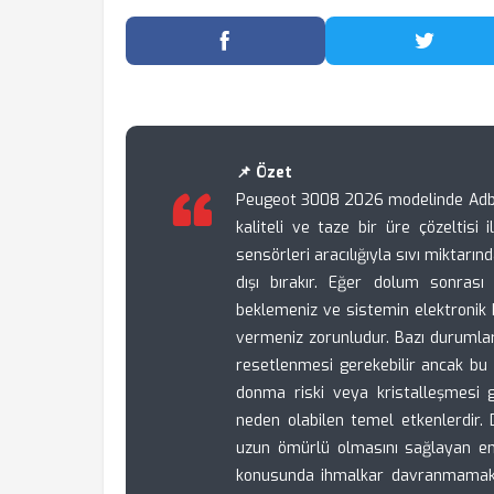
Facebook'ta Paylaş
Twitter
📌 Özet
Peugeot 3008 2026 modelinde Adblue
kaliteli ve taze bir üre çözeltisi
sensörleri aracılığıyla sıvı miktarınd
dışı bırakır. Eğer dolum sonrası
beklemeniz ve sistemin elektronik 
vermeniz zorunludur. Bazı durumlard
resetlenmesi gerekebilir ancak bu 
donma riski veya kristalleşmesi 
neden olabilen temel etkenlerdir. 
uzun ömürlü olmasını sağlayan en kr
konusunda ihmalkar davranmamak, i