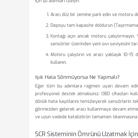
için şu adımları izleyin:
Aracı düz bir zemine park edin ve motoru d
Depoyu tam kapasite doldurun (Taşırmamay
Kontağı açın ancak motoru çalıştırmayın.
sensörler üzerinden yeni sıvı seviyesini tar
Motoru çalıştırın ve aracı yaklaşık 10-1
kullanın.
Işık Hala Sönmüyorsa Ne Yapmalı?
Eğer tüm bu adımlara rağmen uyarı devam ediyo
profesyonel destek almalısınız. OBD cihazları kul
dönük hata kayıtlarını temizleyerek sensörlerin tek
görmezden gelerek aracı kullanmaya devam etmek,
ve uzun vadede katalizörün tamamen tıkanmasına n
SCR Sisteminin Ömrünü Uzatmak İçin 