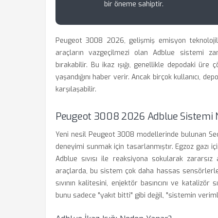
bir öneme sahiptir.
Peugeot 3008 2026, gelişmiş emisyon teknolojil
araçların vazgeçilmezi olan Adblue sistemi za
bırakabilir. Bu ikaz ışığı, genellikle depodaki üre 
yaşandığını haber verir. Ancak birçok kullanıcı, 
karşılaşabilir.
Peugeot 3008 2026 Adblue Sistemi Na
Yeni nesil Peugeot 3008 modellerinde bulunan Seçi
deneyimi sunmak için tasarlanmıştır. Egzoz gazı içi
Adblue sıvısı ile reaksiyona sokularak zararsız
araçlarda, bu sistem çok daha hassas sensörlerle 
sıvının kalitesini, enjektör basıncını ve katalizör s
bunu sadece "yakıt bitti" gibi değil, "sistemin verim