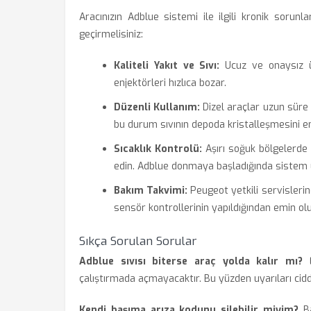
Aracınızın Adblue sistemi ile ilgili kronik sorunl
geçirmelisiniz:
Kaliteli Yakıt ve Sıvı:
Ucuz ve onaysız ür
enjektörleri hızlıca bozar.
Düzenli Kullanım:
Dizel araçlar uzun süre
bu durum sıvının depoda kristalleşmesini en
Sıcaklık Kontrolü:
Aşırı soğuk bölgelerde
edin. Adblue donmaya başladığında sistem uy
Bakım Takvimi:
Peugeot yetkili servislerin
sensör kontrollerinin yapıldığından emin ol
Sıkça Sorulan Sorular
Adblue sıvısı biterse araç yolda kalır mı?
E
çalıştırmada açmayacaktır. Bu yüzden uyarıları cidd
Kendi başıma arıza kodunu silebilir miyim?
Ba