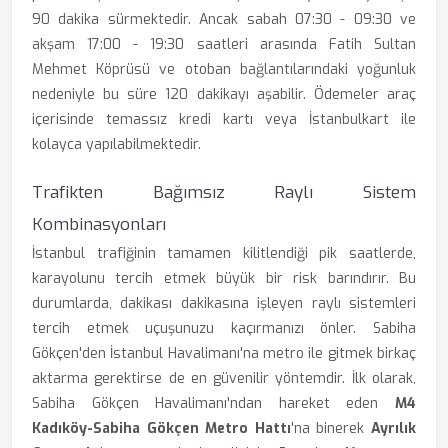
90 dakika sürmektedir. Ancak sabah 07:30 - 09:30 ve
akşam 17:00 - 19:30 saatleri arasında Fatih Sultan
Mehmet Köprüsü ve otoban bağlantılarındaki yoğunluk
nedeniyle bu süre 120 dakikayı aşabilir. Ödemeler araç
içerisinde temassız kredi kartı veya İstanbulkart ile
kolayca yapılabilmektedir.
Trafikten Bağımsız Raylı Sistem
Kombinasyonları
İstanbul trafiğinin tamamen kilitlendiği pik saatlerde,
karayolunu tercih etmek büyük bir risk barındırır. Bu
durumlarda, dakikası dakikasına işleyen raylı sistemleri
tercih etmek uçuşunuzu kaçırmanızı önler. Sabiha
Gökçen'den İstanbul Havalimanı'na metro ile gitmek birkaç
aktarma gerektirse de en güvenilir yöntemdir. İlk olarak,
Sabiha Gökçen Havalimanı'ndan hareket eden
M4
Kadıköy-Sabiha Gökçen Metro Hattı
'na binerek
Ayrılık