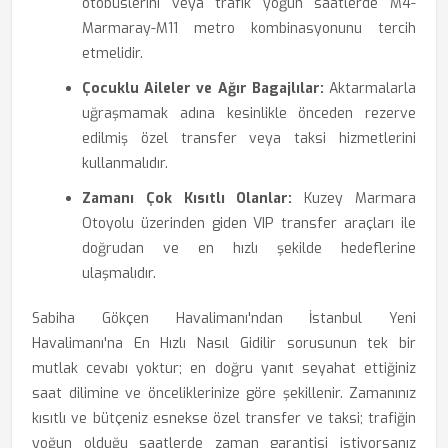
otobüslerini veya trafik yoğun saatlerde M4-
Marmaray-M11 metro kombinasyonunu tercih
etmelidir.
Çocuklu Aileler ve Ağır Bagajlılar:
Aktarmalarla
uğraşmamak adına kesinlikle önceden rezerve
edilmiş özel transfer veya taksi hizmetlerini
kullanmalıdır.
Zamanı Çok Kısıtlı Olanlar:
Kuzey Marmara
Otoyolu üzerinden giden VIP transfer araçları ile
doğrudan ve en hızlı şekilde hedeflerine
ulaşmalıdır.
Sabiha Gökçen Havalimanı'ndan İstanbul Yeni
Havalimanı'na En Hızlı Nasıl Gidilir sorusunun tek bir
mutlak cevabı yoktur; en doğru yanıt seyahat ettiğiniz
saat dilimine ve önceliklerinize göre şekillenir. Zamanınız
kısıtlı ve bütçeniz esnekse özel transfer ve taksi; trafiğin
yoğun olduğu saatlerde zaman garantisi istiyorsanız