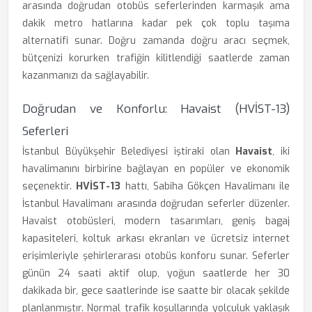
arasında doğrudan otobüs seferlerinden karmaşık ama
dakik metro hatlarına kadar pek çok toplu taşıma
alternatifi sunar. Doğru zamanda doğru aracı seçmek,
bütçenizi korurken trafiğin kilitlendiği saatlerde zaman
kazanmanızı da sağlayabilir.
Doğrudan ve Konforlu: Havaist (HVİST-13)
Seferleri
İstanbul Büyükşehir Belediyesi iştiraki olan
Havaist
, iki
havalimanını birbirine bağlayan en popüler ve ekonomik
seçenektir.
HVİST-13
hattı, Sabiha Gökçen Havalimanı ile
İstanbul Havalimanı arasında doğrudan seferler düzenler.
Havaist otobüsleri, modern tasarımları, geniş bagaj
kapasiteleri, koltuk arkası ekranları ve ücretsiz internet
erişimleriyle şehirlerarası otobüs konforu sunar. Seferler
günün 24 saati aktif olup, yoğun saatlerde her 30
dakikada bir, gece saatlerinde ise saatte bir olacak şekilde
planlanmıştır. Normal trafik koşullarında yolculuk yaklaşık