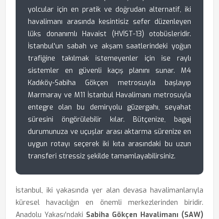
yolcular için en pratik ve doğrudan alternatif, iki
havalimanı arasında kesintisiz sefer düzenleyen
lüks donanımlı Havaist (HVİST-13) otobüsleridir.
İstanbul'un sabah ve akşam saatlerindeki yoğun
trafiğine takılmak istemeyenler için ise raylı
sistemler en güvenli kaçış planını sunar. M4
Kadıköy-Sabiha Gökçen metrosuyla başlayıp
Marmaray ve M11 İstanbul Havalimanı metrosuyla
entegre olan bu demiryolu güzergahı, seyahat
süresini öngörülebilir kılar. Bütçenize, bagaj
durumunuza ve uçuşlar arası aktarma sürenize en
uygun rotayı seçerek iki kıta arasındaki bu uzun
transferi stressiz şekilde tamamlayabilirsiniz.
İstanbul, iki yakasında yer alan devasa havalimanlarıyla
küresel havacılığın en önemli merkezlerinden biridir.
Anadolu Yakası'ndaki
Sabiha Gökçen Havalimanı (SAW)