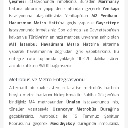
Çeşmesi
istasyonunda inmelisiniz. Buradan
Marmaray
hattına aktarma yapıp deniz altından geçerek
Yenikapı
istasyonuna ulaşabilirsiniz. Yenikapı'dan
M2 Yenikapı-
Hacıosman Metro Hattı
'na geçiş yaparak
Gayrettepe
istasyonunda inmelisiniz. Son adımda ise Gayrettepe'den
kalkan ve Türkiye'nin en hızlı metrosu unvanına sahip olan
M11 İstanbul Havalimanı Metro Hattı
'na aktarma
yaparak havalimanına doğrudan giriş yapabilirsiniz. Bu
entegre rota toplamda yaklaşık 110-120 dakika sürer
ancak trafikten %100 bağımsızdır.
Metrobüs ve Metro Entegrasyonu
Alternatif bir raylı sistem rotası ise metrobüs hattının
hızıyla metro hatlarını birleştirmektir. Sabiha Gökçen'den
bindiğiniz M4 metrosundan
Ünalan
istasyonunda inip,
tüneller vasıtasıyla
Uzunçayır Metrobüs Durağı
'na
geçebilirsiniz. Metrobüs ile 15 Temmuz Şehitler
Köprüsü'nü geçerek
Mecidiyeköy
durağında inmelisiniz.