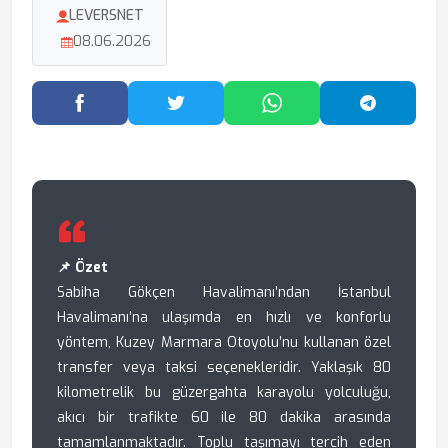
LEVERSNET
08.06.2026
Facebook'ta Paylaş
Twitter'da Paylaş
WhatsApp'ta Paylaş
Telegram
📌 Özet
Sabiha Gökçen Havalimanı’ndan İstanbul
Havalimanı’na ulaşımda en hızlı ve konforlu
yöntem, Kuzey Marmara Otoyolu’nu kullanan özel
transfer veya taksi seçenekleridir. Yaklaşık 80
kilometrelik bu güzergahta karayolu yolculuğu,
akıcı bir trafikte 60 ile 80 dakika arasında
tamamlanmaktadır. Toplu taşımayı tercih eden