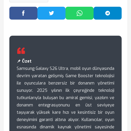
Facebook'ta Paylaş
Twitter'da Paylaş
WhatsApp'ta Paylaş
Telegram
📌 Özet
Samsung Galaxy S26 Ultra, mobil oyun dünyasında
devrim yaratan gelişmiş Game Booster teknolojisi
ile oyunculara benzersiz bir donanım yönetimi
sunuyor. 2025 yılının ilk çeyreğinde teknoloji
tutkunlarıyla buluşan bu amiral gemisi, yazılım ve
donanım entegrasyonunu en üst seviyeye
taşıyarak yüksek kare hızı ve kesintisiz bir oyun
deneyimini garanti altına alıyor. Kullanıcılar, oyun
esnasında dinamik kaynak yönetimi sayesinde