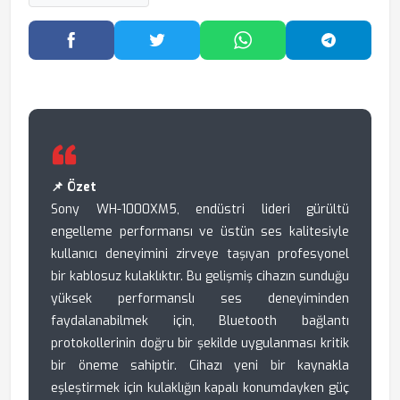
Facebook'ta Paylaş
Twitter'da Paylaş
WhatsApp'ta Paylaş
Telegram
📌 Özet
Sony WH-1000XM5, endüstri lideri gürültü
engelleme performansı ve üstün ses kalitesiyle
kullanıcı deneyimini zirveye taşıyan profesyonel
bir kablosuz kulaklıktır. Bu gelişmiş cihazın sunduğu
yüksek performanslı ses deneyiminden
faydalanabilmek için, Bluetooth bağlantı
protokollerinin doğru bir şekilde uygulanması kritik
bir öneme sahiptir. Cihazı yeni bir kaynakla
eşleştirmek için kulaklığın kapalı konumdayken güç