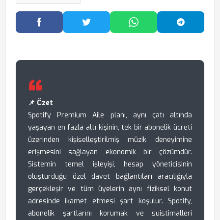
Facebook'ta Paylaş
Twitter'da Paylaş
WhatsApp'ta Paylaş
Telegram
📌 Özet
Spotify Premium Aile planı, aynı çatı altında
yaşayan en fazla altı kişinin, tek bir abonelik ücreti
üzerinden kişiselleştirilmiş müzik deneyimine
erişmesini sağlayan ekonomik bir çözümdür.
Sistemin temel işleyişi, hesap yöneticisinin
oluşturduğu özel davet bağlantıları aracılığıyla
gerçekleşir ve tüm üyelerin aynı fiziksel konut
adresinde ikamet etmesi şart koşulur. Spotify,
abonelik şartlarını korumak ve suistimalleri