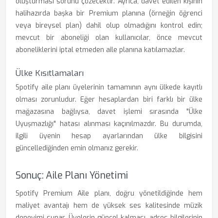
oluşturması sorunu çözecektir. Ayrıca, davet edilen kişinin
halihazırda başka bir Premium planına (örneğin öğrenci
veya bireysel plan) dahil olup olmadığını kontrol edin;
mevcut bir aboneliği olan kullanıcılar, önce mevcut
aboneliklerini iptal etmeden aile planına katılamazlar.
Ülke Kısıtlamaları
Spotify aile planı üyelerinin tamamının aynı ülkede kayıtlı
olması zorunludur. Eğer hesaplardan biri farklı bir ülke
mağazasına bağlıysa, davet işlemi sırasında "Ülke
Uyuşmazlığı" hatası alınması kaçınılmazdır. Bu durumda,
ilgili üyenin hesap ayarlarından ülke bilgisini
güncellediğinden emin olmanız gerekir.
Sonuç: Aile Planı Yönetimi
Spotify Premium Aile planı, doğru yönetildiğinde hem
maliyet avantajı hem de yüksek ses kalitesinde müzik
deneyimi sunar. Üyelerin güncel kalması, adres bilgilerinin