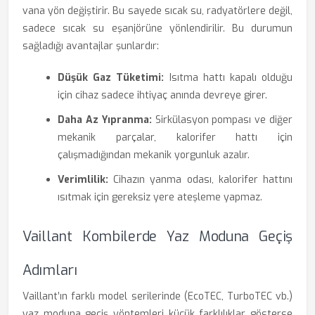
vana yön değiştirir. Bu sayede sıcak su, radyatörlere değil,
sadece sıcak su eşanjörüne yönlendirilir. Bu durumun
sağladığı avantajlar şunlardır:
Düşük Gaz Tüketimi:
Isıtma hattı kapalı olduğu
için cihaz sadece ihtiyaç anında devreye girer.
Daha Az Yıpranma:
Sirkülasyon pompası ve diğer
mekanik parçalar, kalorifer hattı için
çalışmadığından mekanik yorgunluk azalır.
Verimlilik:
Cihazın yanma odası, kalorifer hattını
ısıtmak için gereksiz yere ateşleme yapmaz.
Vaillant Kombilerde Yaz Moduna Geçiş
Adımları
Vaillant’ın farklı model serilerinde (EcoTEC, TurboTEC vb.)
yaz moduna geçiş yöntemleri küçük farklılıklar gösterse