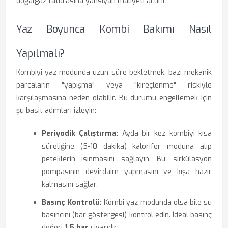
doğalgaz faturasına yansıyan maliyeti artırır.
Yaz Boyunca Kombi Bakımı Nasıl
Yapılmalı?
Kombiyi yaz modunda uzun süre bekletmek, bazı mekanik
parçaların "yapışma" veya "kireçlenme" riskiyle
karşılaşmasına neden olabilir. Bu durumu engellemek için
şu basit adımları izleyin:
Periyodik Çalıştırma:
Ayda bir kez kombiyi kısa
süreliğine (5-10 dakika) kalorifer moduna alıp
peteklerin ısınmasını sağlayın. Bu, sirkülasyon
pompasının devirdaim yapmasını ve kışa hazır
kalmasını sağlar.
Basınç Kontrolü:
Kombi yaz modunda olsa bile su
basıncını (bar göstergesi) kontrol edin. İdeal basınç
değeri
1.5 bar
civarıdır.