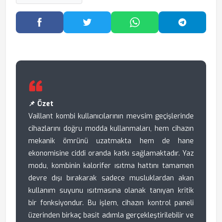
Facebook'ta Paylaş
Twitter'da Paylaş
WhatsApp'ta Paylaş
Telegram
📌 Özet
Vaillant kombi kullanıcılarının mevsim geçişlerinde
cihazlarını doğru modda kullanmaları, hem cihazın
mekanik ömrünü uzatmakta hem de hane
ekonomisine ciddi oranda katkı sağlamaktadır. Yaz
modu, kombinin kalorifer ısıtma hattını tamamen
devre dışı bırakarak sadece musluklardan akan
kullanım suyunu ısıtmasına olanak tanıyan kritik
bir fonksiyondur. Bu işlem, cihazın kontrol paneli
üzerinden birkaç basit adımla gerçekleştirilebilir ve