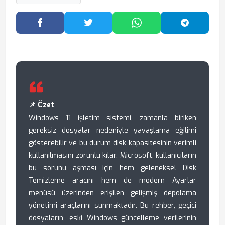
Facebook'ta Paylaş
Twitter'da Paylaş
WhatsApp'ta Paylaş
Telegram
📌 Özet
Windows 11 işletim sistemi, zamanla biriken
gereksiz dosyalar nedeniyle yavaşlama eğilimi
gösterebilir ve bu durum disk kapasitesinin verimli
kullanılmasını zorunlu kılar. Microsoft, kullanıcıların
bu sorunu aşması için hem geleneksel Disk
Temizleme aracını hem de modern Ayarlar
menüsü üzerinden erişilen gelişmiş depolama
yönetimi araçlarını sunmaktadır. Bu rehber, geçici
dosyaların, eski Windows güncelleme verilerinin