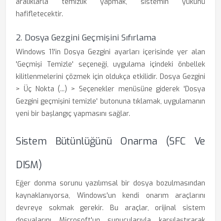
aralıklarla temizlik yapmak, sistemin yükünü
hafifletecektir.
2. Dosya Gezgini Geçmişini Sıfırlama
Windows 11'in Dosya Gezgini ayarları içerisinde yer alan
'Geçmişi Temizle' seçeneği, uygulama içindeki önbellek
kilitlenmelerini çözmek için oldukça etkilidir. Dosya Gezgini
> Üç Nokta (...) > Seçenekler menüsüne giderek 'Dosya
Gezgini geçmişini temizle' butonuna tıklamak, uygulamanın
yeni bir başlangıç yapmasını sağlar.
Sistem Bütünlüğünü Onarma (SFC Ve
DISM)
Eğer donma sorunu yazılımsal bir dosya bozulmasından
kaynaklanıyorsa, Windows'un kendi onarım araçlarını
devreye sokmak gerekir. Bu araçlar, orijinal sistem
dosyalarını Microsoft'un sunucularıyla karşılaştırarak