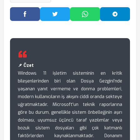
Facebook'ta Paylaş
Twitter'da Paylaş
WhatsApp'ta Paylaş
Telegram
📌 Özet
Windows 11 işletim sisteminin en kritik
bileşenlerinden biri olan Dosya Gezgini'nde
yaşanan yanıt vermeme ve donma problemleri,
modern kullanıcıların iş akışını ciddi oranda sekteye
uğratmaktadır. Microsoft'un teknik raporlarına
göre bu durum, genellikle sistem önbelleğinin aşırı
dolması, uyumsuz üçüncü taraf yazılımlar veya
bozuk sistem dosyaları gibi çok katmanlı
faktörlerden kaynaklanmaktadır. Donanım