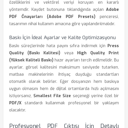
özelliklerini ve vektörel veriyi koruyan en kararlı
yöntemdir. Kaydet butonuna tıklandığında açılan
Adobe
PDF Önayarları (Adobe PDF Presets)
penceresi,
tasarımın nihai kullanım amacına göre yapılandırılmalıdır.
Baskı İçin İdeal Ayarlar ve Kalite Optimizasyonu
Baskı süreçlerinde hata payını sıfıra indirmek için
Press
Quality (Baskı Kalitesi)
veya
High Quality Print
(Yüksek Kaliteli Baskı)
hazır ayarları tercih edilmelidir. Bu
ayarlar, görsel kalitesini maksimum seviyede tutarken,
matbaa makinelerinin ihtiyaç duyduğu standartları
otomatik olarak belirler. Eğer dosyanızın hem baskıya
uygun olmasını hem de dijital ortamlarda hızlı açılmasını
istiyorsanız,
Smallest File Size
seçeneği yerine özel bir
PDF/X
standardı kullanmak profesyonel bir yaklaşım
olacaktır.
Profesyonel PDF Çıktısı İçin Detaylı