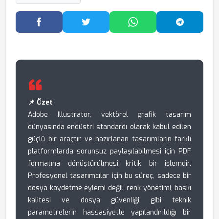
Facebook'ta Paylaş
Twitter'da Paylaş
WhatsApp'ta Paylaş
Telegram
📌 Özet
Adobe Illustrator, vektörel grafik tasarım
dünyasında endüstri standardı olarak kabul edilen
güçlü bir araçtır ve hazırlanan tasarımların farklı
platformlarda sorunsuz paylaşılabilmesi için PDF
formatına dönüştürülmesi kritik bir işlemdir.
Profesyonel tasarımcılar için bu süreç, sadece bir
dosya kaydetme eylemi değil, renk yönetimi, baskı
kalitesi ve dosya güvenliği gibi teknik
parametrelerin hassasiyetle yapılandırıldığı bir