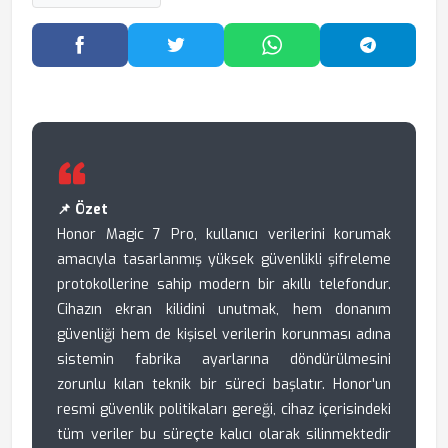
Facebook'ta Paylaş
Twitter'da Paylaş
WhatsApp'ta Paylaş
Telegram
📌 Özet
Honor Magic 7 Pro, kullanıcı verilerini korumak
amacıyla tasarlanmış yüksek güvenlikli şifreleme
protokollerine sahip modern bir akıllı telefondur.
Cihazın ekran kilidini unutmak, hem donanım
güvenliği hem de kişisel verilerin korunması adına
sistemin fabrika ayarlarına döndürülmesini
zorunlu kılan teknik bir süreci başlatır. Honor'un
resmi güvenlik politikaları gereği, cihaz içerisindeki
tüm veriler bu süreçte kalıcı olarak silinmektedir