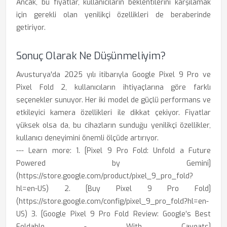
Ancak, bu fiyatlar, kullanıcıların beklentilerini karşılamak
için gerekli olan yenilikçi özellikleri de beraberinde
getiriyor.
Sonuç Olarak Ne Düşünmeliyim?
Avusturya'da 2025 yılı itibarıyla Google Pixel 9 Pro ve
Pixel Fold 2, kullanıcıların ihtiyaçlarına göre farklı
seçenekler sunuyor. Her iki model de güçlü performans ve
etkileyici kamera özellikleri ile dikkat çekiyor. Fiyatlar
yüksek olsa da, bu cihazların sunduğu yenilikçi özellikler,
kullanıcı deneyimini önemli ölçüde artırıyor.
--- Learn more: 1. [Pixel 9 Pro Fold: Unfold a Future
Powered by Gemini]
(https://store.google.com/product/pixel_9_pro_fold?
hl=en-US) 2. [Buy Pixel 9 Pro Fold]
(https://store.google.com/config/pixel_9_pro_fold?hl=en-
US) 3. [Google Pixel 9 Pro Fold Review: Google’s Best
Foldable - With Caveats]