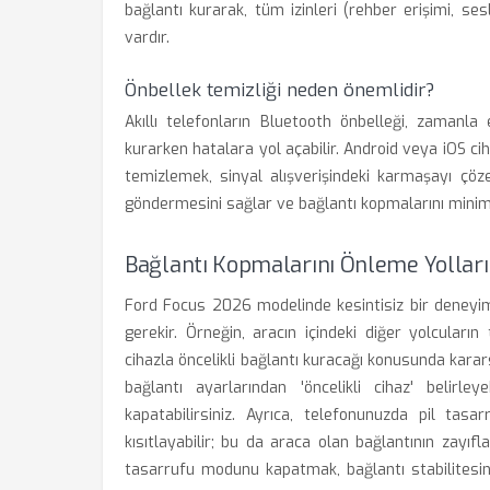
bağlantı kurarak, tüm izinleri (rehber erişimi, s
vardır.
Önbellek temizliği neden önemlidir?
Akıllı telefonların Bluetooth önbelleği, zamanla 
kurarken hatalara yol açabilir. Android veya iOS ci
temizlemek, sinyal alışverişindeki karmaşayı çöz
göndermesini sağlar ve bağlantı kopmalarını minim
Bağlantı Kopmalarını Önleme Yolları
Ford Focus 2026 modelinde kesintisiz bir deneyim 
gerekir. Örneğin, aracın içindeki diğer yolcuları
cihazla öncelikli bağlantı kuracağı konusunda kara
bağlantı ayarlarından 'öncelikli cihaz' belirle
kapatabilirsiniz. Ayrıca, telefonunuzda pil tas
kısıtlayabilir; bu da araca olan bağlantının zayı
tasarrufu modunu kapatmak, bağlantı stabilitesin