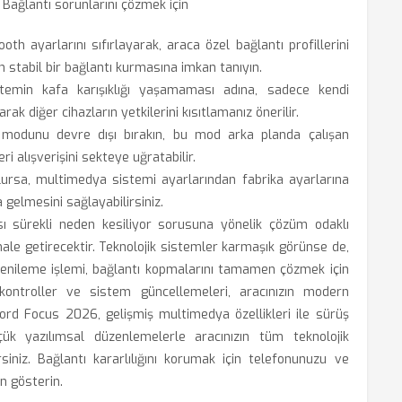
 Bağlantı sorunlarını çözmek için
oth ayarlarını sıfırlayarak, araca özel bağlantı profillerini
n stabil bir bağlantı kurmasına imkan tanıyın.
stemin kafa karışıklığı yaşamaması adına, sadece kendi
k diğer cihazların yetkilerini kısıtlamanız önerilir.
modunu devre dışı bırakın, bu mod arka planda çalışan
ri alışverişini sekteye uğratabilir.
rsa, multimedya sistemi ayarlarından fabrika ayarlarına
gelmesini sağlayabilirsiniz.
 sürekli neden kesiliyor sorusuna yönelik çözüm odaklı
 hale getirecektir. Teknolojik sistemler karmaşık görünse de,
nileme işlemi, bağlantı kopmalarını tamamen çözmek için
 kontroller ve sistem güncellemeleri, aracınızın modern
ord Focus 2026, gelişmiş multimedya özellikleri ile sürüş
çük yazılımsal düzenlemelerle aracınızın tüm teknolojik
siniz. Bağlantı kararlılığını korumak için telefonunuzu ve
n gösterin.