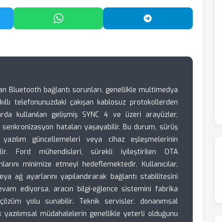
'da Paylaş
WhatsApp'ta Paylaş
Telegram'da Payl
 Bluetooth bağlantı sorunları, genellikle multimedya
ıllı telefonunuzdaki çakışan kablosuz protokollerden
rda kullanılan gelişmiş SYNC 4 ve üzeri arayüzler,
n senkronizasyon hataları yaşayabilir. Bu durum, sürüş
 yazılım güncellemeleri veya cihaz eşleşmelerinin
ilir. Ford mühendisleri, sürekli iyileştirilen OTA
arını minimize etmeyi hedeflemektedir. Kullanıcılar,
ya ağ ayarlarını yapılandırarak bağlantı stabilitesini
devam ediyorsa, aracın bilgi-eğlence sistemini fabrika
çözüm yolu sunabilir. Teknik servisler, donanımsal
k yazılımsal müdahalelerin genellikle yeterli olduğunu