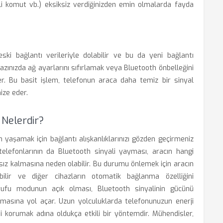
esli komut vb.) eksiksiz verdiğinizden emin olmalarda fayda
eski bağlantı verileriyle dolabilir ve bu da yeni bağlantı
hazınızda ağ ayarlarını sıfırlamak veya Bluetooth önbelleğini
er. Bu basit işlem, telefonun araca daha temiz bir sinyal
ize eder.
 Nelerdir?
yaşamak için bağlantı alışkanlıklarınızı gözden geçirmeniz
n telefonlarının da Bluetooth sinyali yayması, aracın hangi
rsız kalmasına neden olabilir. Bu durumu önlemek için aracın
yebilir ve diğer cihazların otomatik bağlanma özelliğini
arrufu modunun açık olması, Bluetooth sinyalinin gücünü
flamasına yol açar. Uzun yolculuklarda telefonunuzun enerji
i korumak adına oldukça etkili bir yöntemdir. Mühendisler,