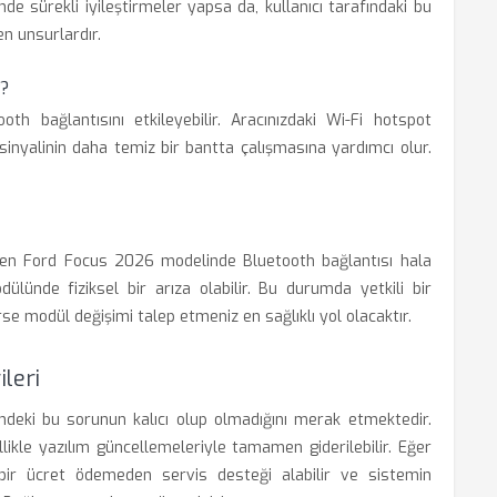
nde sürekli iyileştirmeler yapsa da, kullanıcı tarafındaki bu
en unsurlardır.
r?
ooth bağlantısını etkileyebilir. Aracınızdaki Wi-Fi hotspot
sinyalinin daha temiz bir bantta çalışmasına yardımcı olur.
en Ford Focus 2026 modelinde Bluetooth bağlantısı hala
ülünde fiziksel bir arıza olabilir. Bu durumda yetkili bir
se modül değişimi talep etmeniz en sağlıklı yol olacaktır.
leri
indeki bu sorunun kalıcı olup olmadığını merak etmektedir.
llikle yazılım güncellemeleriyle tamamen giderilebilir. Eğer
bir ücret ödemeden servis desteği alabilir ve sistemin