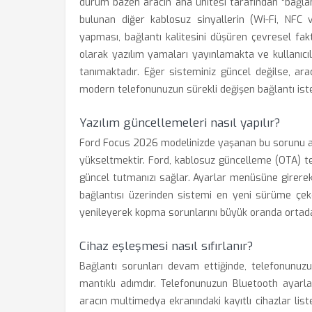
durum bazen aracın ana ünitesi tarafından "bağlantı
bulunan diğer kablosuz sinyallerin (Wi-Fi, NFC v
yapması, bağlantı kalitesini düşüren çevresel fak
olarak yazılım yamaları yayınlamakta ve kullanıcı
tanımaktadır. Eğer sisteminiz güncel değilse, ara
modern telefonunuzun sürekli değişen bağlantı iste
Yazılım güncellemeleri nasıl yapılır?
Ford Focus 2026 modelinizde yaşanan bu sorunu aş
yükseltmektir. Ford, kablosuz güncelleme (OTA) t
güncel tutmanızı sağlar. Ayarlar menüsüne girerek
bağlantısı üzerinden sistemi en yeni sürüme çeke
yenileyerek kopma sorunlarını büyük oranda ortadan
Cihaz eşleşmesi nasıl sıfırlanır?
Bağlantı sorunları devam ettiğinde, telefonunu
mantıklı adımdır. Telefonunuzun Bluetooth ayarla
aracın multimedya ekranındaki kayıtlı cihazlar list