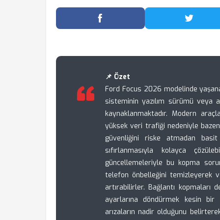
Facebook'ta Paylaş
Twitter
📌 Özet
Ford Focus 2026 modelinde yaşanan
sisteminin yazılım sürümü veya ak
kaynaklanmaktadır. Modern araçla
yüksek veri trafiği nedeniyle baze
güvenliğini riske atmadan basit
sıfırlanmasıyla kolayca çözüleb
güncellemeleriyle bu kopma sorunl
telefon önbelleğini temizleyerek ve
artırabilirler. Bağlantı kopmaları 
ayarlarına döndürmek kesin bir 
arızaların nadir olduğunu belirtere