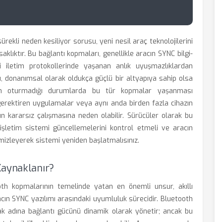
ekli neden kesiliyor sorusu, yeni nesil araç teknolojilerini
aklıktır. Bu bağlantı kopmaları, genellikle aracın SYNC bilgi-
i iletim protokollerinde yaşanan anlık uyuşmazlıklardan
 donanımsal olarak oldukça güçlü bir altyapıya sahip olsa
tam oturmadığı durumlarda bu tür kopmalar yaşanması
i gerektiren uygulamalar veya aynı anda birden fazla cihazın
kararsız çalışmasına neden olabilir. Sürücüler olarak bu
şletim sistemi güncellemelerini kontrol etmeli ve aracın
mizleyerek sistemi yeniden başlatmalısınız.
Kaynaklanır?
th kopmalarının temelinde yatan en önemli unsur, akıllı
acın SYNC yazılımı arasındaki uyumluluk sürecidir. Bluetooth
mak adına bağlantı gücünü dinamik olarak yönetir; ancak bu