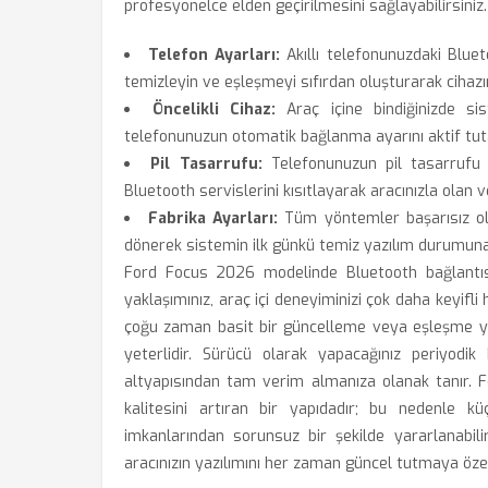
profesyonelce elden geçirilmesini sağlayabilirsiniz.
Telefon Ayarları:
Akıllı telefonunuzdaki Blueto
temizleyin ve eşleşmeyi sıfırdan oluşturarak cihazı
Öncelikli Cihaz:
Araç içine bindiğinizde si
telefonunuzun otomatik bağlanma ayarını aktif tutara
Pil Tasarrufu:
Telefonunuzun pil tasarrufu 
Bluetooth servislerini kısıtlayarak aracınızla olan ve
Fabrika Ayarları:
Tüm yöntemler başarısız olu
dönerek sistemin ilk günkü temiz yazılım durumuna 
Ford Focus 2026 modelinde Bluetooth bağlantısı
yaklaşımınız, araç içi deneyiminizi çok daha keyifli
çoğu zaman basit bir güncelleme veya eşleşme ye
yeterlidir. Sürücü olarak yapacağınız periyodik
altyapısından tam verim almanıza olanak tanır. F
kalitesini artıran bir yapıdadır; bu nedenle kü
imkanlarından sorunsuz bir şekilde yararlanabilir
aracınızın yazılımını her zaman güncel tutmaya öze