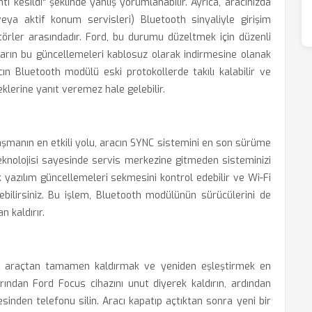
 kesildi" şeklinde yanlış yorumlanabilir. Ayrıca, aracınızda
eya aktif konum servisleri) Bluetooth sinyaliyle girişim
törler arasındadır. Ford, bu durumu düzeltmek için düzenli
ların bu güncellemeleri kablosuz olarak indirmesine olanak
cın Bluetooth modülü eski protokollerde takılı kalabilir ve
klerine yanıt veremez hale gelebilir.
manın en etkili yolu, aracın SYNC sistemini en son sürüme
eknolojisi sayesinde servis merkezine gitmeden sisteminizi
 yazılım güncellemeleri sekmesini kontrol edebilir ve Wi-Fi
bilirsiniz. Bu işlem, Bluetooth modülünün sürücülerini de
 kaldırır.
zu araçtan tamamen kaldırmak ve yeniden eşleştirmek en
rından Ford Focus cihazını unut diyerek kaldırın, ardından
esinden telefonu silin. Aracı kapatıp açtıktan sonra yeni bir