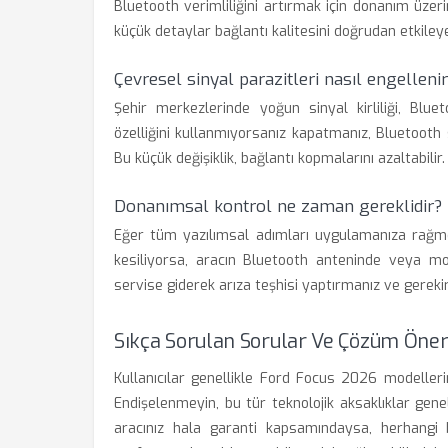
Bluetooth verimliliğini artırmak için donanım üzeri
küçük detaylar bağlantı kalitesini doğrudan etkiley
Çevresel sinyal parazitleri nasıl engelleni
Şehir merkezlerinde yoğun sinyal kirliliği, Bluet
özelliğini kullanmıyorsanız kapatmanız, Bluetooth 
Bu küçük değişiklik, bağlantı kopmalarını azaltabilir.
Donanımsal kontrol ne zaman gereklidir?
Eğer tüm yazılımsal adımları uygulamanıza rağm
kesiliyorsa, aracın Bluetooth anteninde veya mod
servise giderek arıza teşhisi yaptırmanız ve gerekir
Sıkça Sorulan Sorular Ve Çözüm Öneri
Kullanıcılar genellikle Ford Focus 2026 modeller
Endişelenmeyin, bu tür teknolojik aksaklıklar gene
aracınız hala garanti kapsamındaysa, herhangi 